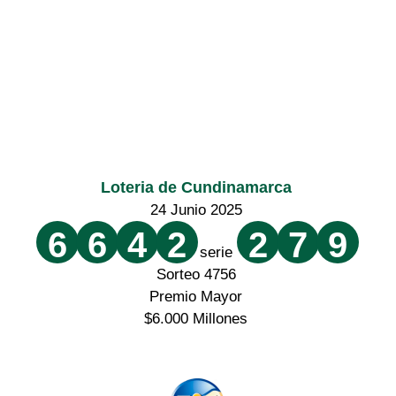
Loteria de Cundinamarca
24 Junio 2025
6
6
4
2
2
7
9
serie
Sorteo 4756
Premio Mayor
$6.000 Millones