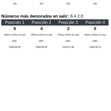
316
322
331
328
Números más demorados en salir:
6 4 2 0
Posición 1
Posición 2
Posición 3
Posición 4
6
4
2
0
Ultimo sorteo en que
Ultimo sorteo en que
Ultimo sorteo en que
Ultimo Sorteo en que
salio:
salio:
salio:
salio:
2026-06-28
2026-06-28
2026-07-08
2026-06-13