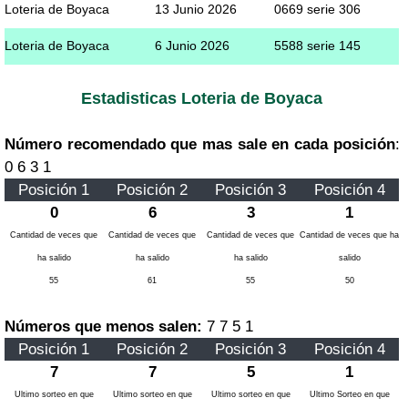
Loteria de Boyaca
13 Junio 2026
0669 serie 306
Loteria de Boyaca
6 Junio 2026
5588 serie 145
Estadisticas Loteria de Boyaca
Número recomendado que mas sale en cada posición
:
0 6 3 1
Posición 1
Posición 2
Posición 3
Posición 4
0
6
3
1
Cantidad de veces que
Cantidad de veces que
Cantidad de veces que
Cantidad de veces que ha
ha salido
ha salido
ha salido
salido
55
61
55
50
Números que menos salen:
7 7 5 1
Posición 1
Posición 2
Posición 3
Posición 4
7
7
5
1
Ultimo sorteo en que
Ultimo sorteo en que
Ultimo sorteo en que
Ultimo Sorteo en que