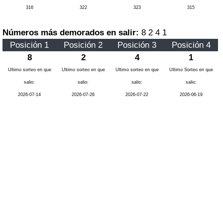
316
322
323
315
Números más demorados en salir:
8 2 4 1
Posición 1
Posición 2
Posición 3
Posición 4
8
2
4
1
Ultimo sorteo en que
Ultimo sorteo en que
Ultimo sorteo en que
Ultimo Sorteo en que
salio:
salio:
salio:
salio:
2026-07-14
2026-07-26
2026-07-22
2026-06-19