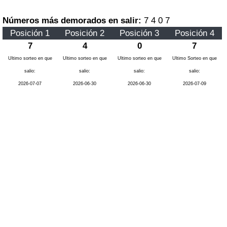
Números más demorados en salir:
7 4 0 7
Posición 1
Posición 2
Posición 3
Posición 4
7
4
0
7
Ultimo sorteo en que
Ultimo sorteo en que
Ultimo sorteo en que
Ultimo Sorteo en que
salio:
salio:
salio:
salio:
2026-07-07
2026-06-30
2026-06-30
2026-07-09