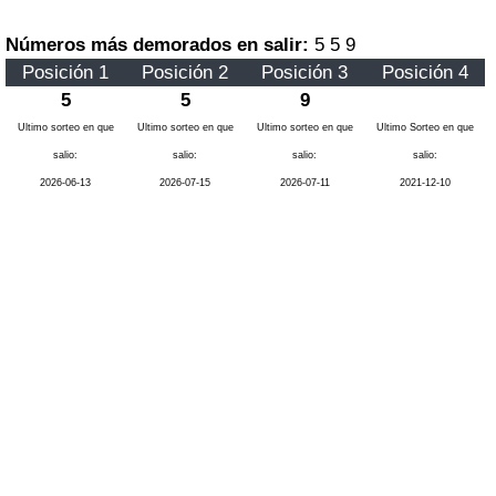
Números más demorados en salir:
5 5 9
Posición 1
Posición 2
Posición 3
Posición 4
5
5
9
Ultimo sorteo en que
Ultimo sorteo en que
Ultimo sorteo en que
Ultimo Sorteo en que
salio:
salio:
salio:
salio:
2026-06-13
2026-07-15
2026-07-11
2021-12-10