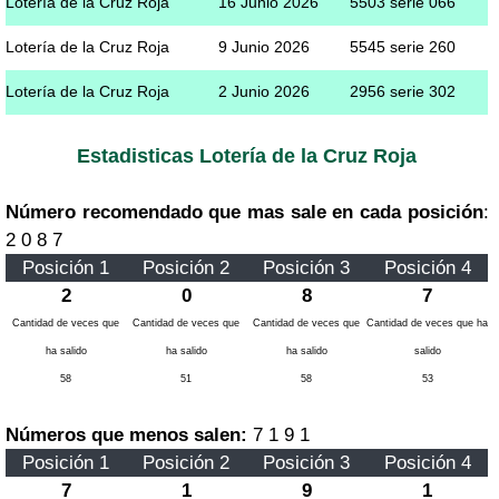
Lotería de la Cruz Roja
16 Junio 2026
5503 serie 066
Lotería de la Cruz Roja
9 Junio 2026
5545 serie 260
Lotería de la Cruz Roja
2 Junio 2026
2956 serie 302
Estadisticas Lotería de la Cruz Roja
Número recomendado que mas sale en cada posición
:
2 0 8 7
Posición 1
Posición 2
Posición 3
Posición 4
2
0
8
7
Cantidad de veces que
Cantidad de veces que
Cantidad de veces que
Cantidad de veces que ha
ha salido
ha salido
ha salido
salido
58
51
58
53
Números que menos salen:
7 1 9 1
Posición 1
Posición 2
Posición 3
Posición 4
7
1
9
1