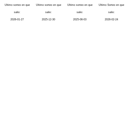
Ultimo sorteo en que
Ultimo sorteo en que
Ultimo sorteo en que
Ultimo Sorteo en que
salio:
salio:
salio:
salio:
2026-01-27
2025-12-30
2025-06-03
2026-02-24