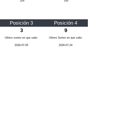
324
330
Posición 3
Posición 4
3
9
Ultimo sorteo en que salio:
Ultimo Sorteo en que salio:
2026-07-05
2026-07-24