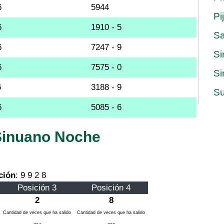
6
5944
Pi
6
1910 - 5
S
6
7247 - 9
Si
6
7575 - 0
Si
6
3188 - 9
Su
6
5085 - 6
 Sinuano Noche
ción
: 9 9 2 8
Posición 3
Posición 4
2
8
Cantidad de veces que ha salido
Cantidad de veces que ha salido