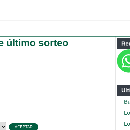
 último sorteo
Re
Ul
Ba
Lo
Lo