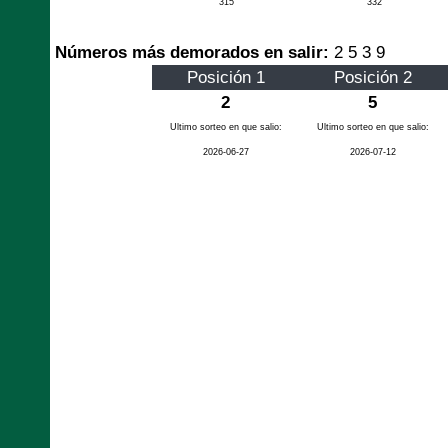
315
332
Números más demorados en salir:
2 5 3 9
Posición 1
Posición 2
2
5
Ultimo sorteo en que salio:
Ultimo sorteo en que salio:
2026-06-27
2026-07-12