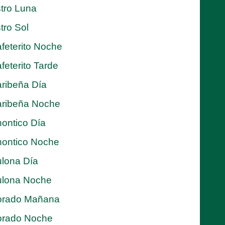
tro Luna
tro Sol
feterito Noche
feterito Tarde
ribeña Día
ribeña Noche
ontico Día
ontico Noche
lona Día
lona Noche
orado Mañana
orado Noche