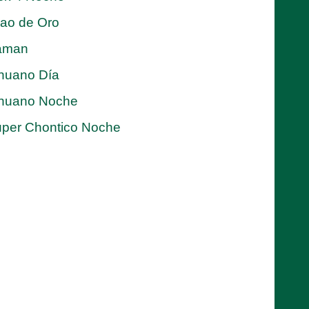
jao de Oro
aman
nuano Día
nuano Noche
per Chontico Noche