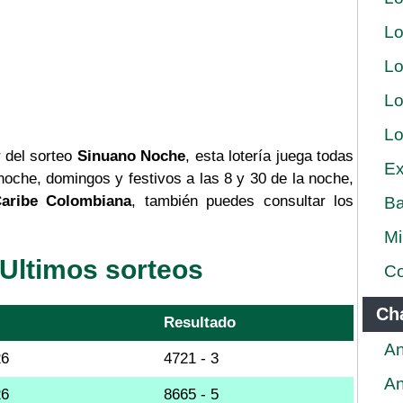
Lo
Lo
Lo
Lo
r del sorteo
Sinuano Noche
, esta lotería juega todas
Ex
noche, domingos y festivos a las 8 y 30 de la noche,
aribe Colombiana
, también puedes consultar los
Ba
.
Mi
Ultimos sorteos
Co
Ch
Resultado
An
26
4721 - 3
An
26
8665 - 5