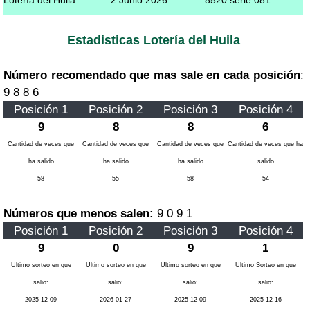
Estadisticas Lotería del Huila
Número recomendado que mas sale en cada posición
:
9 8 8 6
Posición 1
Posición 2
Posición 3
Posición 4
9
8
8
6
Cantidad de veces que
Cantidad de veces que
Cantidad de veces que
Cantidad de veces que ha
ha salido
ha salido
ha salido
salido
58
55
58
54
Números que menos salen:
9 0 9 1
Posición 1
Posición 2
Posición 3
Posición 4
9
0
9
1
Ultimo sorteo en que
Ultimo sorteo en que
Ultimo sorteo en que
Ultimo Sorteo en que
salio:
salio:
salio:
salio:
2025-12-09
2026-01-27
2025-12-09
2025-12-16