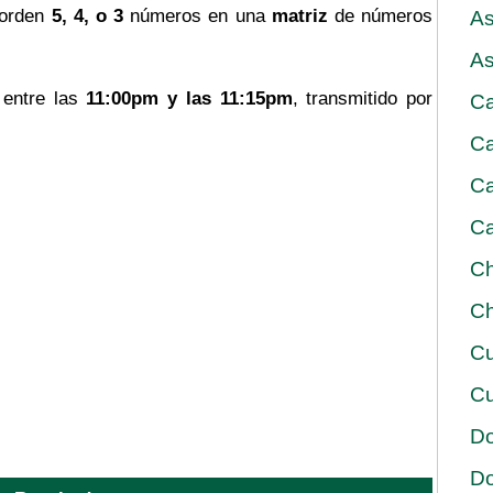
 orden
5, 4, o 3
números en una
matriz
de números
As
As
entre las
11:00pm y las 11:15pm
, transmitido por
Ca
Ca
Ca
Ca
Ch
Ch
Cu
Cu
D
D