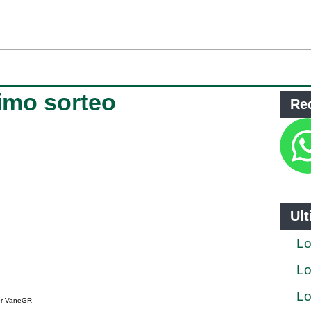
timo sorteo
Re
Ul
Lo
Lo
Lo
por VaneGR