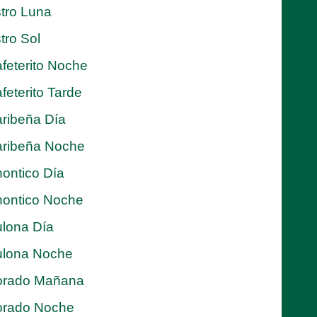
tro Luna
tro Sol
feterito Noche
feterito Tarde
ribeña Día
ribeña Noche
ontico Día
ontico Noche
lona Día
lona Noche
orado Mañana
orado Noche