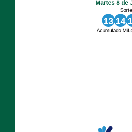
Martes 8 de 
Sort
13
14
Acumulado MiLo