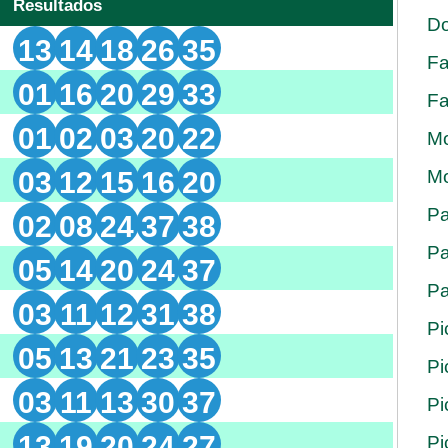
Resultados
Do
13
14
18
26
35
Fa
01
16
20
29
33
Fa
01
02
03
20
22
Mo
03
12
15
16
20
Mo
Pa
02
08
24
37
38
Pa
05
14
20
24
37
Pa
03
11
12
31
38
Pi
05
13
21
23
35
Pi
03
11
13
30
37
Pi
13
19
20
24
27
Pi