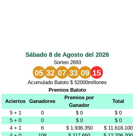
Sábado 8 de Agosto del 2026
Sorteo 2693
05
32
07
33
09
15
Acumulado Baloto $ 52000millones
Premios Baloto
Premios por
Aciertos
Ganadores
Total
Ganador
5 + 1
0
$ 0
$ 0
5 + 0
0
$ 0
$ 0
4 + 1
6
$ 1.936.350
$ 11.618.100
4 + 0
108
$ 117.650
$ 12.706.200