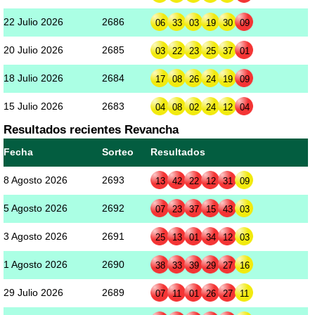
22 Julio 2026
2686
06
33
03
19
30
09
20 Julio 2026
2685
03
22
23
25
37
01
18 Julio 2026
2684
17
08
26
24
19
09
15 Julio 2026
2683
04
08
02
24
12
04
Resultados recientes Revancha
Fecha
Sorteo
Resultados
8 Agosto 2026
2693
13
42
22
12
31
09
5 Agosto 2026
2692
07
23
37
15
43
03
3 Agosto 2026
2691
25
13
01
34
12
03
1 Agosto 2026
2690
38
33
39
29
27
16
29 Julio 2026
2689
07
11
01
26
27
11