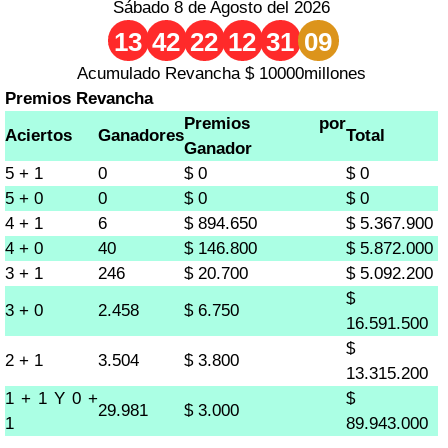
Sábado 8 de Agosto del 2026
13
42
22
12
31
09
Acumulado Revancha $ 10000millones
Premios Revancha
Premios por
Aciertos
Ganadores
Total
Ganador
5 + 1
0
$ 0
$ 0
5 + 0
0
$ 0
$ 0
4 + 1
6
$ 894.650
$ 5.367.900
4 + 0
40
$ 146.800
$ 5.872.000
3 + 1
246
$ 20.700
$ 5.092.200
$
3 + 0
2.458
$ 6.750
16.591.500
$
2 + 1
3.504
$ 3.800
13.315.200
1 + 1 Y 0 +
$
29.981
$ 3.000
1
89.943.000