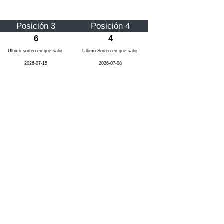
Posición 3
Posición 4
6
4
Ultimo sorteo en que salio:
Ultimo Sorteo en que salio:
2026-07-15
2026-07-08