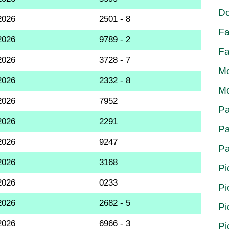
Do
2026
2501 - 8
Fa
2026
9789 - 2
Fa
2026
3728 - 7
Mo
2026
2332 - 8
Mo
2026
7952
Pa
2026
2291
Pa
2026
9247
Pa
2026
3168
Pi
2026
0233
Pi
2026
2682 - 5
Pi
2026
6966 - 3
Pi