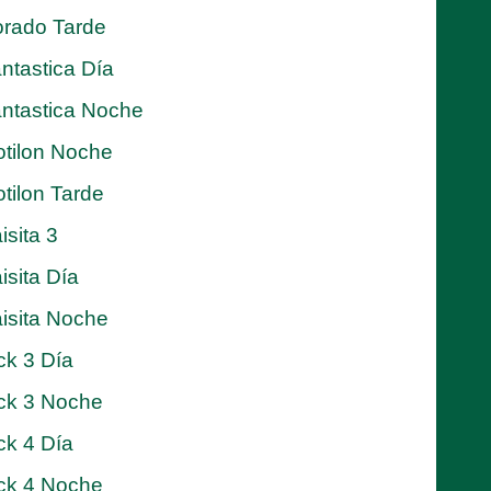
rado Tarde
ntastica Día
ntastica Noche
tilon Noche
tilon Tarde
isita 3
isita Día
isita Noche
ck 3 Día
ck 3 Noche
ck 4 Día
ck 4 Noche