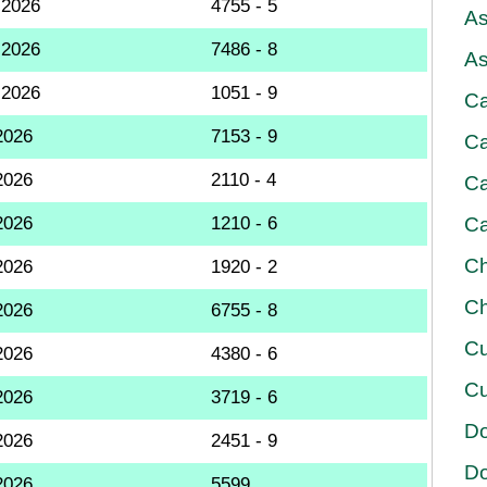
 2026
4755 - 5
As
 2026
7486 - 8
As
 2026
1051 - 9
Ca
2026
7153 - 9
Ca
2026
2110 - 4
Ca
2026
1210 - 6
Ca
Ch
2026
1920 - 2
Ch
2026
6755 - 8
Cu
2026
4380 - 6
Cu
2026
3719 - 6
D
2026
2451 - 9
D
2026
5599