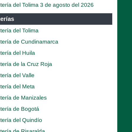
tería del Tolima 3 de agosto del 2026
erías
tería del Tolima
tería de Cundinamarca
tería del Huila
tería de la Cruz Roja
tería del Valle
tería del Meta
tería de Manizales
tería de Bogotá
tería del Quindío
tería de Risaralda