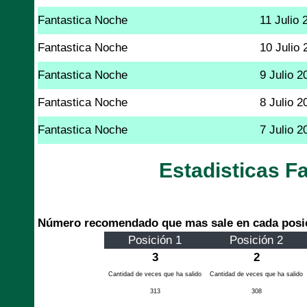
Fantastica Noche
11 Julio 
Fantastica Noche
10 Julio 
Fantastica Noche
9 Julio 2
Fantastica Noche
8 Julio 2
Fantastica Noche
7 Julio 2
Estadisticas F
Número recomendado que mas sale en cada posi
Posición 1
Posición 2
3
2
Cantidad de veces que ha salido
Cantidad de veces que ha salido
313
308