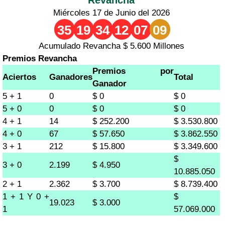
Miércoles 17 de Junio del 2026
35
19
34
12
07
09
Acumulado Revancha $ 5.600 Millones
Premios Revancha
Premios por
Aciertos
Ganadores
Total
Ganador
5 + 1
0
$ 0
$ 0
5 + 0
0
$ 0
$ 0
4 + 1
14
$ 252.200
$ 3.530.800
4 + 0
67
$ 57.650
$ 3.862.550
3 + 1
212
$ 15.800
$ 3.349.600
$
3 + 0
2.199
$ 4.950
10.885.050
2 + 1
2.362
$ 3.700
$ 8.739.400
1 + 1 Y 0 +
$
19.023
$ 3.000
1
57.069.000