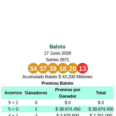
Baloto
17 Junio 2026
Sorteo 2671
34
37
39
16
20
13
Acumulado Baloto $ 43.200 Millones
Premios Baloto
Premios por
Aciertos
Ganadores
Total
Ganador
5 + 1
0
$ 0
$ 0
5 + 0
1
$ 38.674.450
$ 38.674.450
4 + 1
2
$ 3.875.500
$ 7.751.000