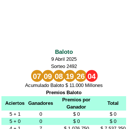
Baloto
9 Abril 2025
Sorteo 2492
07
09
08
19
26
04
Acumulado Baloto $ 11.000 Millones
Premios Baloto
Premios por
Aciertos
Ganadores
Total
Ganador
5 + 1
0
$ 0
$ 0
5 + 0
0
$ 0
$ 0
4 + 1
7
$ 1.076.750
$ 7.537.250