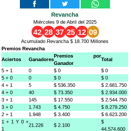
Revancha
Miércoles 9 de Abril del 2025
42
28
37
25
12
09
Acumulado Revancha $ 18.700 Millones
Premios Revancha
Premios por
Aciertos
Ganadores
Total
Ganador
5 + 1
0
$ 0
$ 0
5 + 0
0
$ 0
$ 0
4 + 1
5
$ 536.350
$ 2.681.750
4 + 0
40
$ 73.350
$ 2.934.000
3 + 1
145
$ 17.550
$ 2.544.750
3 + 0
1.743
$ 4.750
$ 8.279.250
2 + 1
1.948
$ 3.400
$ 6.623.200
1 + 1 Y 0 +
$
21.226
$ 2.100
1
44.574.600