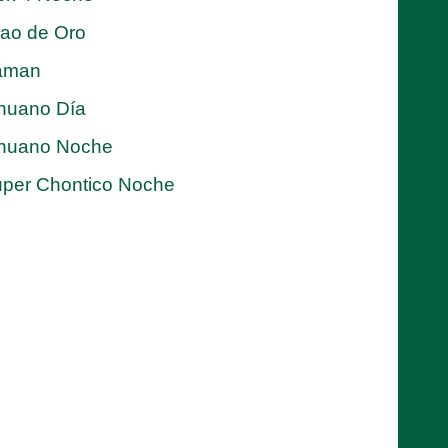
jao de Oro
aman
nuano Día
nuano Noche
per Chontico Noche