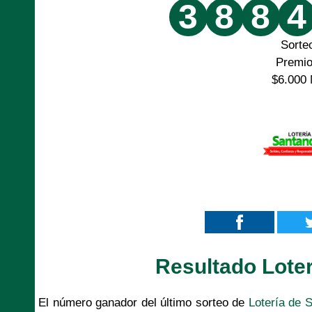
3
8
8
4
Sorte
Premi
$6.000 
Resultado Lote
El número ganador del último sorteo de
Lotería de 