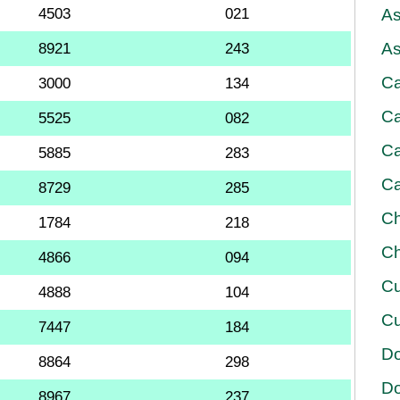
4503
021
As
As
8921
243
Ca
3000
134
Ca
5525
082
Ca
5885
283
Ca
8729
285
Ch
1784
218
Ch
4866
094
Cu
4888
104
Cu
7447
184
D
8864
298
D
8967
237