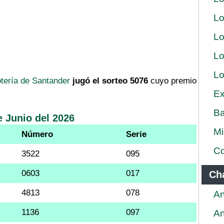
Lo
Lo
Lo
Lo
tería de Santander
jugó el sorteo 5076
cuyo premio
Ex
Ba
e Junio del 2026
Mi
Número
Serie
Co
3522
095
0603
017
Ch
4813
078
An
1136
097
An