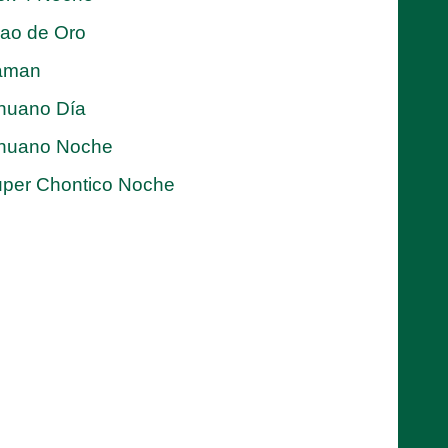
jao de Oro
aman
nuano Día
nuano Noche
per Chontico Noche