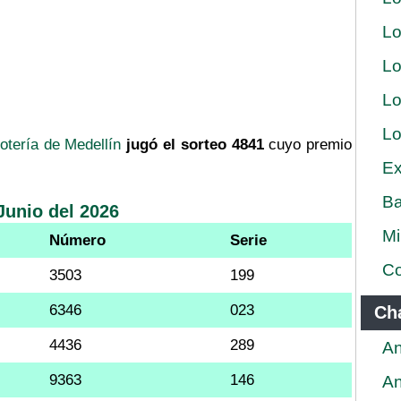
Lo
Lo
Lo
Lo
otería de Medellín
jugó el sorteo 4841
cuyo premio
Ex
Ba
Junio del 2026
Mi
Número
Serie
Co
3503
199
6346
023
Ch
4436
289
An
9363
146
An