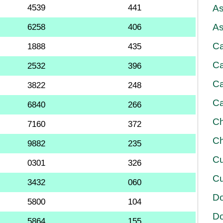
4539
441
As
As
6258
406
Ca
1888
435
Ca
2532
396
Ca
3822
248
Ca
6840
266
Ch
7160
372
Ch
9882
235
Cu
0301
326
Cu
3432
060
D
5800
104
D
5864
155