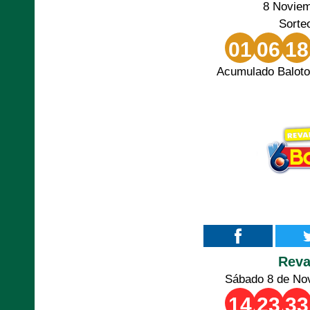
8 Novie
Sorte
01
06
18
Acumulado Baloto
Rev
Sábado 8 de No
14
23
33