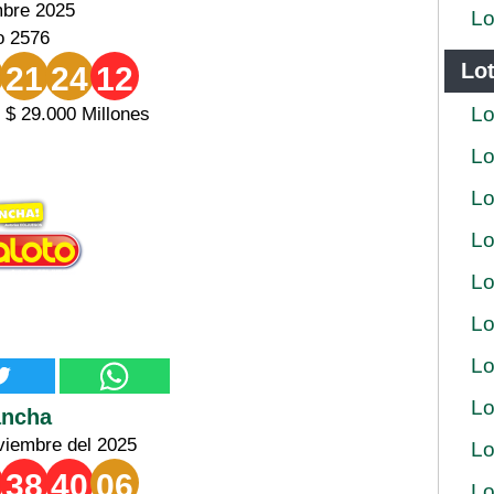
mbre 2025
Lo
o 2576
Lot
21
24
12
Lo
 $ 29.000 Millones
Lo
Lo
Lo
Lo
Lo
Lo
Lo
ancha
viembre del 2025
Lo
38
40
06
Lo