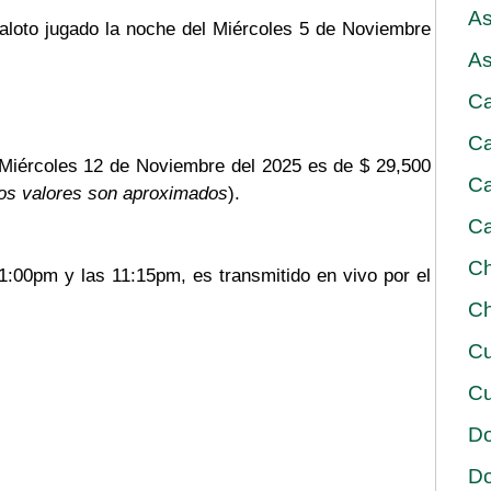
As
baloto jugado la noche del Miércoles 5 de Noviembre
As
Ca
Ca
 Miércoles 12 de Noviembre del 2025 es de $ 29,500
Ca
os valores son aproximados
).
Ca
Ch
11:00pm y las 11:15pm, es transmitido en vivo por el
Ch
Cu
Cu
D
D