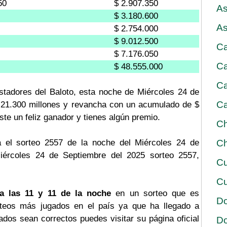
50
$ 2.907.350
As
$ 3.180.600
As
$ 2.754.000
$ 9.012.500
Ca
$ 7.176.050
Ca
$ 48.555.000
Ca
stadores del Baloto, esta noche de Miércoles 24 de
Ca
$ 21.300 millones y revancha con un acumulado de $
iste un feliz ganador y tienes algún premio.
Ch
 el sorteo 2557 de la noche del Miércoles 24 de
Ch
Miércoles 24 de Septiembre del 2025 sorteo 2557,
Cu
Cu
a las 11 y 11 de la noche
en un sorteo que es
D
rteos más jugados en el país ya que ha llegado a
tados sean correctos puedes visitar su página oficial
D