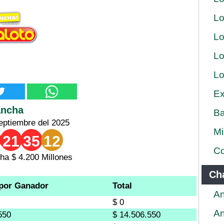
Lo
Lo
Lo
Lo
Ex
ancha
Ba
eptiembre del 2025
Mi
21
35
12
Co
a $ 4.200 Millones
Ch
por Ganador
Total
An
$ 0
An
550
$ 14.506.550