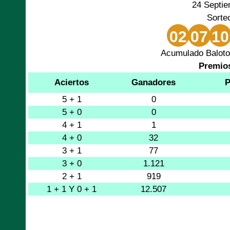
24 Septi
Sorte
02
07
10
Acumulado Baloto
Premio
Aciertos
Ganadores
P
5 + 1
0
5 + 0
0
4 + 1
1
4 + 0
32
3 + 1
77
3 + 0
1.121
2 + 1
919
1 + 1 Y 0 + 1
12.507