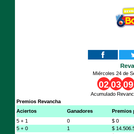
Rev
Miércoles 24 de S
02
03
09
Acumulado Revanch
Premios Revancha
Aciertos
Ganadores
Premios 
5 + 1
0
$ 0
5 + 0
1
$ 14.506.