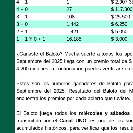
4 + 1
1
$ 2.907.3
4 + 0
27
$ 117.800
3 + 1
108
$ 25.500
3 + 0
1.442
$ 6.250
2 + 1
1.421
$ 5.050
1 + 1 Y 0 + 1
16.185
$ 3.000
¿Ganaste el Baloto? Mucha suerte a todos los apo
Septiembre del 2025 llega con un premio total de 
4.200 millones, a continuación puedes verificar si fu
Estos son los numeros ganadores de Baloto para
Septiembre del 2025. Resultado del Baloto del 
encuentra los premios por cada acierto que tuviste.
El Baloto juega todos los
miércoles y sábados 
transmitido por el
Canal UNO
, es uno de los so
acumulados históricos, para verificar que los resul