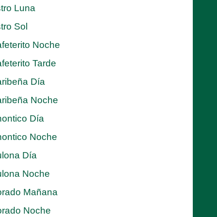
tro Luna
tro Sol
feterito Noche
feterito Tarde
ribeña Día
ribeña Noche
ontico Día
ontico Noche
lona Día
lona Noche
orado Mañana
orado Noche