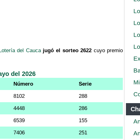
Lo
Lo
Lo
Lo
Lotería del Cauca
jugó el sorteo 2622
cuyo premio
Ex
Ba
ayo del 2026
Mi
Número
Serie
Co
8102
288
4448
286
Ch
6539
155
An
7406
251
An