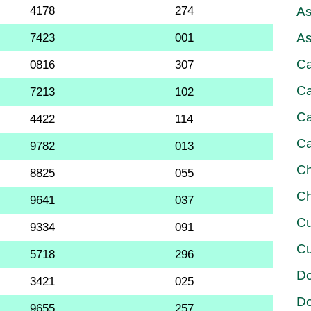
4178
274
As
As
7423
001
Ca
0816
307
Ca
7213
102
Ca
4422
114
Ca
9782
013
Ch
8825
055
Ch
9641
037
Cu
9334
091
Cu
5718
296
D
3421
025
D
9655
257