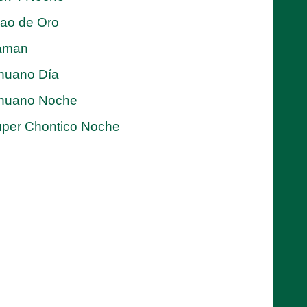
jao de Oro
aman
nuano Día
nuano Noche
per Chontico Noche