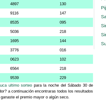
4897
130
Pi
9116
147
S
8535
095
Si
5036
218
Si
1695
144
Su
3776
016
0623
102
6564
218
9539
229
auca ultimo sorteo
para la noche del Sábado 30 de
dor? a continuación encontraras todos los resultados
i ganaste el premio mayor o algún seco.