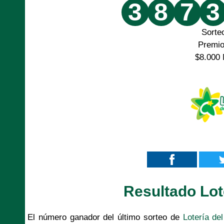
3
8
7
3
Sorte
Premi
$8.000 
Resultado Lot
El número ganador del último sorteo de
Lotería de