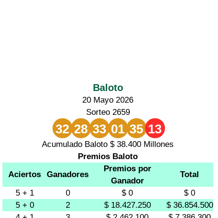
Baloto
20 Mayo 2026
Sorteo 2659
32
28
33
01
35
13
Acumulado Baloto $ 38.400 Millones
Premios Baloto
Premios por
Aciertos
Ganadores
Total
Ganador
5 + 1
0
$ 0
$ 0
5 + 0
2
$ 18.427.250
$ 36.854.500
4 + 1
3
$ 2.462.100
$ 7.386.300