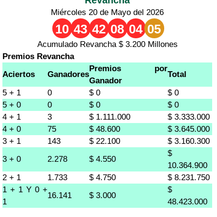
Miércoles 20 de Mayo del 2026
10
43
42
08
04
05
Acumulado Revancha $ 3.200 Millones
Premios Revancha
Premios por
Aciertos
Ganadores
Total
Ganador
5 + 1
0
$ 0
$ 0
5 + 0
0
$ 0
$ 0
4 + 1
3
$ 1.111.000
$ 3.333.000
4 + 0
75
$ 48.600
$ 3.645.000
3 + 1
143
$ 22.100
$ 3.160.300
$
3 + 0
2.278
$ 4.550
10.364.900
2 + 1
1.733
$ 4.750
$ 8.231.750
1 + 1 Y 0 +
$
16.141
$ 3.000
1
48.423.000