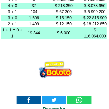
4 + 0
37
$ 218.350
$ 8.078.950
3 + 1
104
$ 67.300
$ 6.999.200
3 + 0
1.506
$ 15.150
$ 22.815.900
2 + 1
1.499
$ 12.150
$ 18.212.850
1 + 1 Y 0 +
$
19.344
$ 6.000
1
116.064.000
Revancha