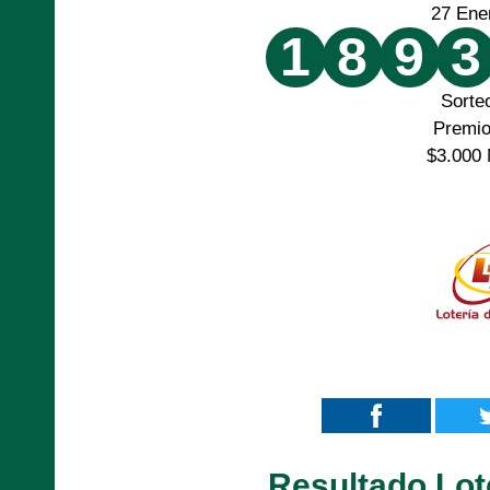
27 Ene
1
8
9
3
Sorte
Premi
$3.000 
Resultado Lot