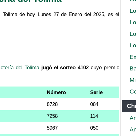
Lo
el Tolima de hoy Lunes 27 de Enero del 2025, es el
Lo
Lo
Lo
Ex
Lotería del Tolima
jugó el sorteo 4102
cuyo premio
Ba
Mi
Co
Número
Serie
8728
084
Ch
7258
114
An
5967
050
An