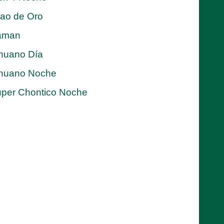
jao de Oro
aman
nuano Día
nuano Noche
per Chontico Noche