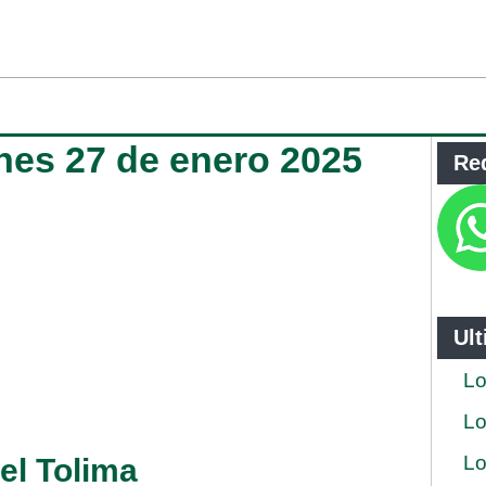
unes 27 de enero 2025
Re
Ul
Lo
Lo
Lo
del Tolima