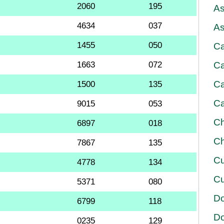
2060
195
As
4634
037
As
1455
050
Ca
1663
072
Ca
Ca
1500
135
Ca
9015
053
Ch
6897
018
Ch
7867
135
Cu
4778
134
Cu
5371
080
D
6799
118
D
0235
129