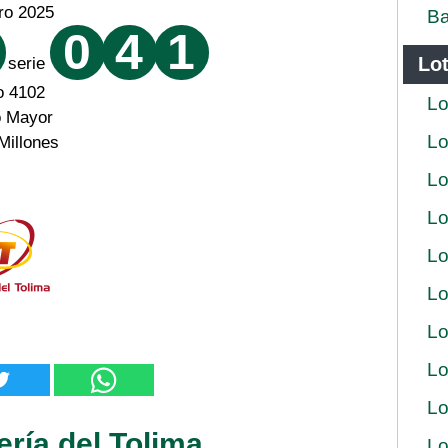
ro 2025
Ba
0
4
1
Lot
serie
o 4102
Lo
o Mayor
Lo
Millones
Lo
Lo
Lo
Lo
Lo
Lo
Lo
ería del Tolima
Lo