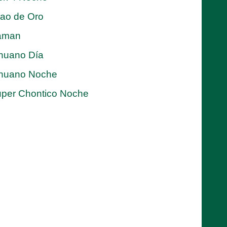
jao de Oro
aman
nuano Día
nuano Noche
per Chontico Noche