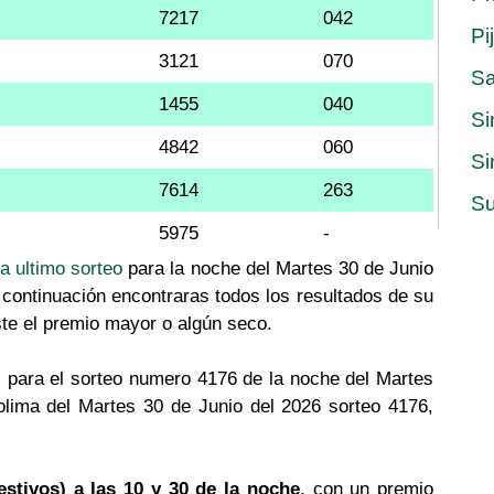
7217
042
Pi
3121
070
S
1455
040
Si
4842
060
Si
7614
263
Su
5975
-
ma ultimo sorteo
para la noche del Martes 30 de Junio
 continuación encontraras todos los resultados de su
ste el premio mayor o algún seco.
 para el sorteo numero 4176 de la noche del Martes
Tolima del Martes 30 de Junio del 2026 sorteo 4176,
estivos) a las 10 y 30 de la noche
, con un premio