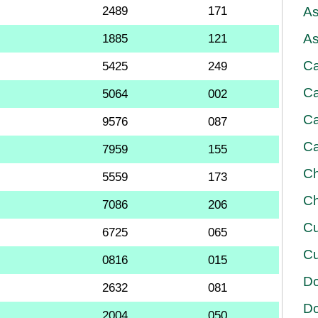
2489
171
As
As
1885
121
Ca
5425
249
Ca
5064
002
Ca
9576
087
Ca
7959
155
Ch
5559
173
Ch
7086
206
Cu
6725
065
Cu
0816
015
D
2632
081
D
2004
050