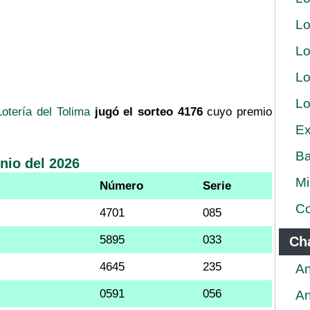
Lo
Lo
Lo
Lo
Lotería del Tolima
jugó el sorteo 4176
cuyo premio
Ex
Ba
nio del 2026
Mi
Número
Serie
Co
4701
085
5895
033
Ch
4645
235
An
0591
056
An