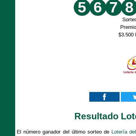
5
6
7
8
Sorte
Premi
$3.500 
Resultado Lot
El número ganador del último sorteo de
Lotería de