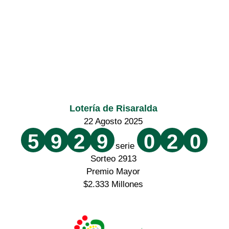
Lotería de Risaralda
22 Agosto 2025
5
9
2
9
0
2
0
serie
Sorteo 2913
Premio Mayor
$2.333 Millones