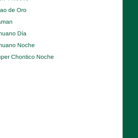
jao de Oro
aman
nuano Día
nuano Noche
per Chontico Noche