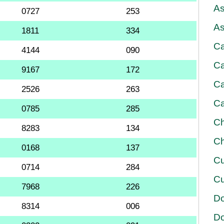
As
0727
253
As
1811
334
Ca
4144
090
Ca
9167
172
Ca
2526
263
Ca
0785
285
Ch
8283
134
Ch
0168
137
Cu
0714
284
Cu
7968
226
D
8314
006
D