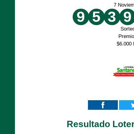
7 Novie
9
5
3
9
Sorte
Premi
$6.000 
Resultado Lote