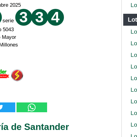
Lo
mbre 2025
3
3
4
Lot
serie
o 5043
Lo
o Mayor
Lo
Millones
Lo
Lo
Lo
Lo
Lo
Lo
Lo
ría de Santander
Lo