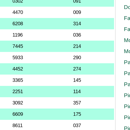
0302
091
Do
4470
009
Fa
6208
314
Fa
1196
036
Mo
7445
214
Mo
5933
290
Pa
4452
274
Pa
3365
145
Pa
2251
114
Pi
3092
357
Pi
6609
175
Pi
8611
037
Pi