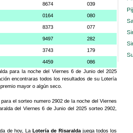
8674
039
Pi
0164
080
S
8373
077
Si
9497
282
Si
3743
179
Su
4459
086
alda para la noche del Viernes 6 de Junio del 2025
ación encontraras todos los resultados de su Lotería
l premio mayor o algún seco.
para el sorteo numero 2902 de la noche del Viernes
aralda del Viernes 6 de Junio del 2025 sorteo 2902,
alda de hoy, La
Lotería de Risaralda
juega todos los