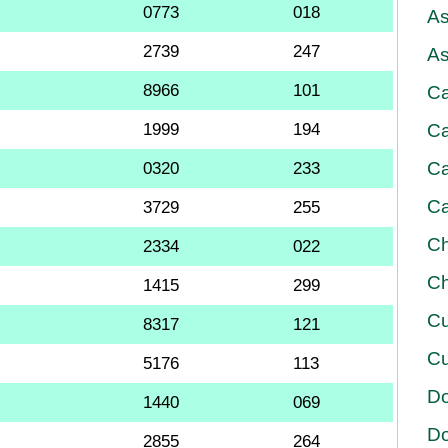
0773
018
As
2739
247
As
8966
101
Ca
1999
194
Ca
Ca
0320
233
Ca
3729
255
Ch
2334
022
Ch
1415
299
Cu
8317
121
Cu
5176
113
D
1440
069
D
2855
264