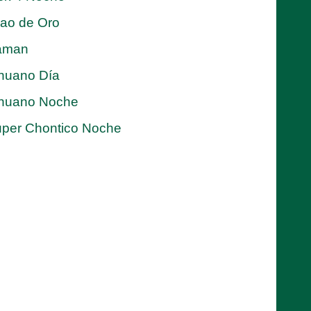
jao de Oro
aman
nuano Día
nuano Noche
per Chontico Noche