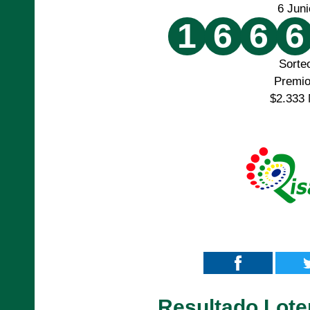
6 Jun
1
6
6
6
Sorte
Premi
$2.333 
Resultado Lote