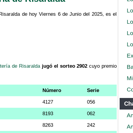
Lo
Risaralda de hoy Viernes 6 de Junio del 2025, es el
Lo
Lo
Lo
Ex
tería de Risaralda
jugó el sorteo 2902
cuyo premio
Ba
Mi
Co
Número
Serie
4127
056
Ch
8193
062
An
8263
242
An