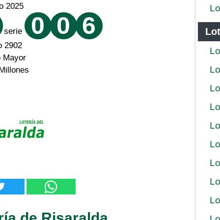
io 2025
Lo
0
0
6
Lot
serie
o 2902
Lo
o Mayor
Lo
Millones
Lo
Lo
Lo
Lo
Lo
Lo
Lo
ría de Risaralda
Lo