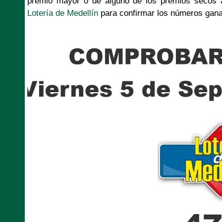
premio mayor o de alguno de los premios secos aq
Lotería de Medellín
para confirmar los números gan