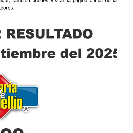
uí, tambien puedes visitar la pagina oficial de la
adores.