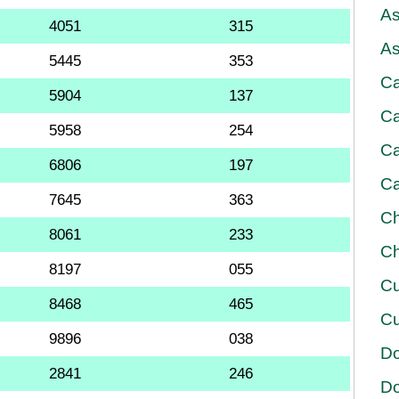
As
4051
315
As
5445
353
Ca
5904
137
Ca
5958
254
Ca
6806
197
Ca
7645
363
Ch
8061
233
Ch
8197
055
Cu
8468
465
Cu
9896
038
D
2841
246
D