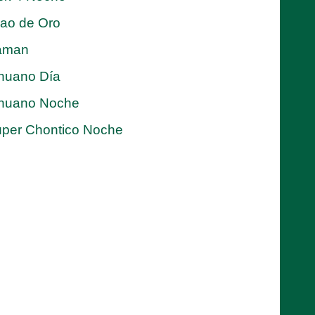
jao de Oro
aman
nuano Día
nuano Noche
per Chontico Noche