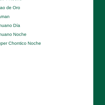
jao de Oro
aman
nuano Día
nuano Noche
per Chontico Noche