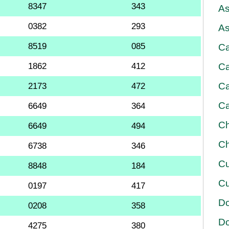
8347
343
As
0382
293
As
8519
085
Ca
1862
412
Ca
Ca
2173
472
Ca
6649
364
Ch
6649
494
Ch
6738
346
Cu
8848
184
Cu
0197
417
D
0208
358
D
4275
380