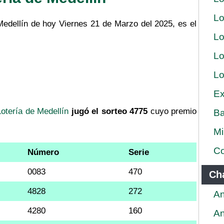
Lo
Medellín de hoy Viernes 21 de Marzo del 2025, es el
Lo
Lo
Lo
Ex
Lotería de Medellín
jugó el sorteo 4775
cuyo premio
Ba
Mi
Co
Número
Serie
0083
470
Ch
4828
272
An
4280
160
An