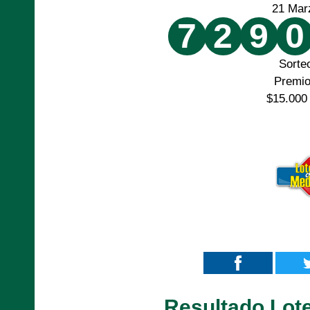
21 Mar
7
2
9
0
Sorte
Premi
$15.000
Resultado Lote