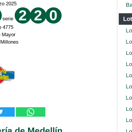
zo 2025
Ba
2
2
0
Lot
serie
o 4775
Lo
o Mayor
Lo
 Millones
Lo
Lo
Lo
Lo
Lo
Lo
Lo
ría de Medellín
Lo