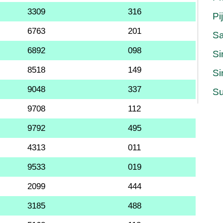
3309
316
Pi
6763
201
S
6892
098
Si
8518
149
Si
9048
337
Su
9708
112
9792
495
4313
011
9533
019
2099
444
3185
488