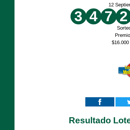
12 Septi
3
4
7
2
Sorte
Premi
$16.000
Resultado Lote