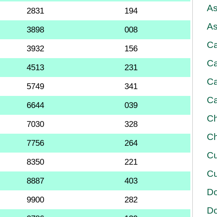
As
2831
194
As
3898
008
Ca
3932
156
Ca
4513
231
Ca
5749
341
Ca
6644
039
Ch
7030
328
Ch
7756
264
Cu
8350
221
Cu
8887
403
D
9900
282
D