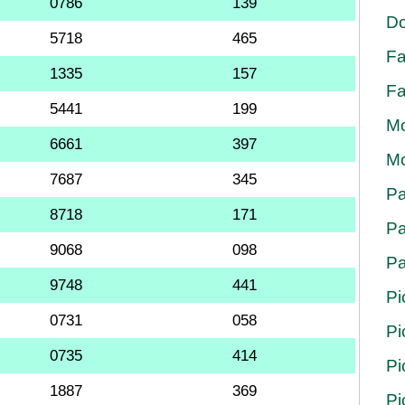
0786
139
Do
5718
465
Fa
1335
157
Fa
5441
199
Mo
6661
397
Mo
7687
345
Pa
8718
171
Pa
9068
098
Pa
9748
441
Pi
0731
058
Pi
0735
414
Pi
1887
369
Pi