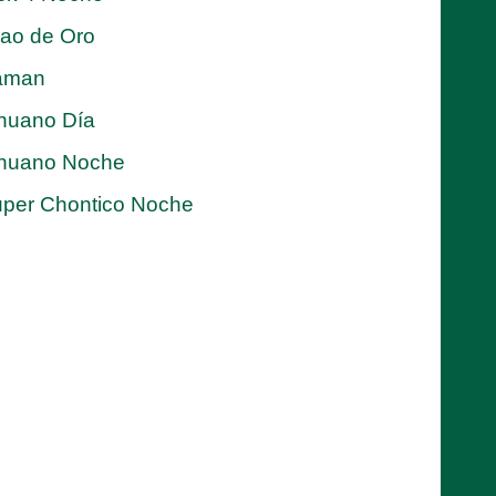
jao de Oro
aman
nuano Día
nuano Noche
per Chontico Noche