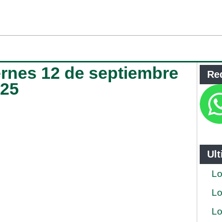
iernes 12 de septiembre
Re
025
Ul
Lo
Lo
Lo