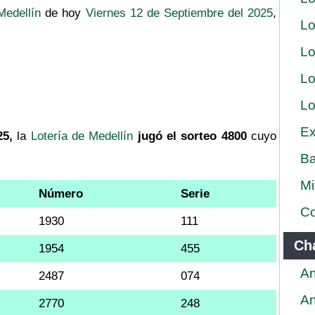
Medellín
de hoy
Viernes 12 de Septiembre del 2025
,
Lo
Lo
Lo
Lo
Ex
25,
la
Lotería de Medellín
jugó el sorteo 4800
cuyo
Ba
Mi
Número
Serie
Co
1930
111
Ch
1954
455
An
2487
074
An
2770
248