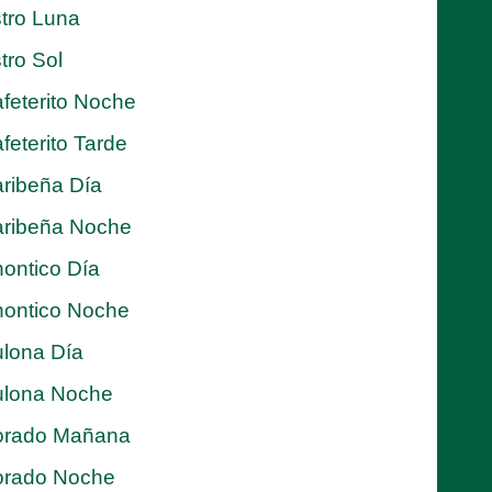
tro Luna
tro Sol
feterito Noche
feterito Tarde
ribeña Día
ribeña Noche
ontico Día
ontico Noche
lona Día
lona Noche
orado Mañana
orado Noche