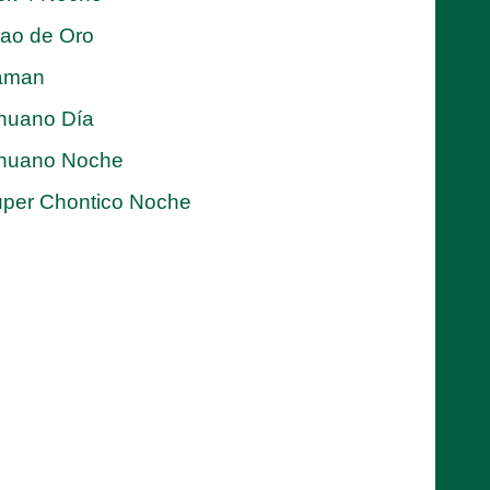
jao de Oro
aman
nuano Día
nuano Noche
per Chontico Noche