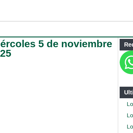
iércoles 5 de noviembre
Re
025
Ul
Lo
Lo
Lo