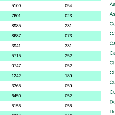
As
5109
054
As
7601
023
Ca
8985
231
Ca
8687
073
Ca
3941
331
Ca
5715
252
Ch
0747
052
Ch
1242
189
Cu
3365
059
Cu
6450
052
D
5155
055
D