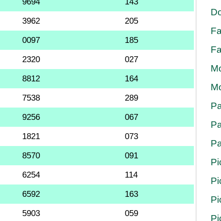
9694
143
Do
3962
205
Fa
0097
185
Fa
2320
027
Mo
8812
164
Mo
7538
289
Pa
9256
067
Pa
1821
073
Pa
8570
091
Pi
6254
114
Pi
6592
163
Pi
5903
059
Pi