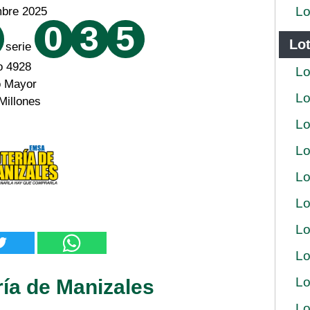
Lo
mbre 2025
0
3
5
Lot
serie
o 4928
Lo
o Mayor
Lo
Millones
Lo
Lo
Lo
Lo
Lo
Lo
Lo
ría de Manizales
Lo