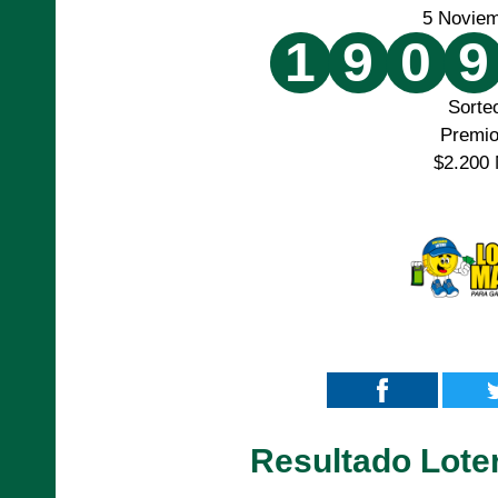
5 Novie
1
9
0
9
Sorte
Premi
$2.200 
Resultado Lote