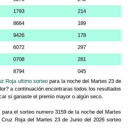
1793
214
8664
189
9426
178
6072
297
0708
281
8794
045
uz Roja ultimo sorteo
para la noche del Martes 23 de
dor? a continuación encontraras todos los resultados
icar si ganaste el premio mayor o algún seco.
 para el sorteo numero 3159 de la noche del Martes
a Cruz Roja del Martes 23 de Junio del 2026 sorteo