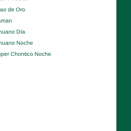
jao de Oro
aman
nuano Día
nuano Noche
per Chontico Noche