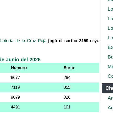
Lo
Lo
Lo
Lo
a
Lotería de la Cruz Roja
jugó el sorteo 3159
cuyo
Ex
Ba
de Junio del 2026
Mi
Número
Serie
Co
8677
284
7119
055
Ch
9079
026
An
4491
101
An