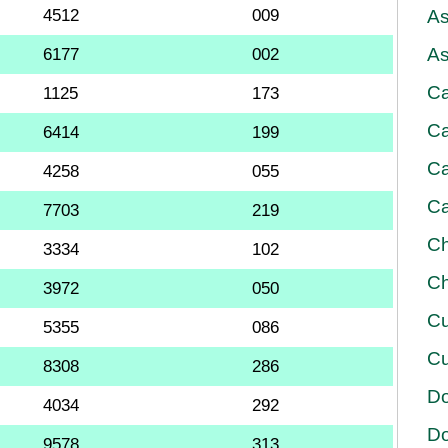
4512
009
As
As
6177
002
Ca
1125
173
Ca
6414
199
Ca
4258
055
Ca
7703
219
Ch
3334
102
Ch
3972
050
Cu
5355
086
Cu
8308
286
D
4034
292
D
9578
313