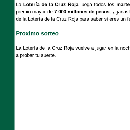
La
Lotería de la Cruz Roja
juega todos los
marte
premio mayor de
7.000 millones de pesos
, ¿ganast
de la Lotería de la Cruz Roja para saber si eres un f
Proximo sorteo
La Lotería de la Cruz Roja vuelve a jugar en la no
a probar tu suerte.