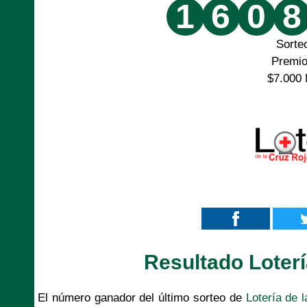
1
6
0
8
Sorte
Premi
$7.000 
Resultado Loterí
El número ganador del último sorteo de
Lotería de 