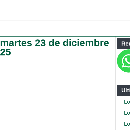
a martes 23 de diciembre
Re
025
Ul
Lo
Lo
Lo