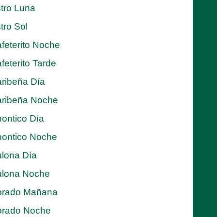
tro Luna
tro Sol
feterito Noche
feterito Tarde
ribeña Día
ribeña Noche
ontico Día
ontico Noche
lona Día
lona Noche
orado Mañana
orado Noche