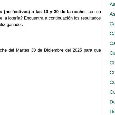
As
s (no festivos) a las 10 y 30 de la noche
, con un
As
e la lotería? Encuentra a continuación los resultados
Ca
eliz ganador.
Ca
Ca
noche del Martes 30 de Diciembre del 2025 para que
Ca
Ch
Ch
Cu
Cu
D
D