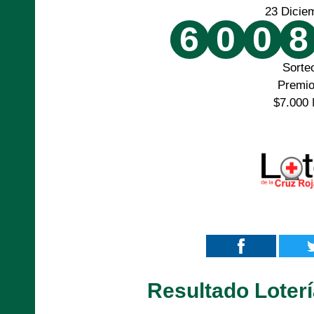
23 Dicie
6
0
0
8
Sorte
Premi
$7.000 
Resultado Loterí