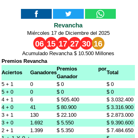
Revancha
Miércoles 17 de Diciembre del 2025
06
15
17
27
30
16
Acumulado Revancha $ 10.500 Millones
Premios Revancha
Premios por
Aciertos
Ganadores
Total
Ganador
5 + 1
0
$ 0
$ 0
5 + 0
0
$ 0
$ 0
4 + 1
6
$ 505.400
$ 3.032.400
4 + 0
41
$ 80.900
$ 3.316.900
3 + 1
130
$ 22.100
$ 2.873.000
3 + 0
1.692
$ 5.550
$ 9.390.600
2 + 1
1.399
$ 5.350
$ 7.484.650