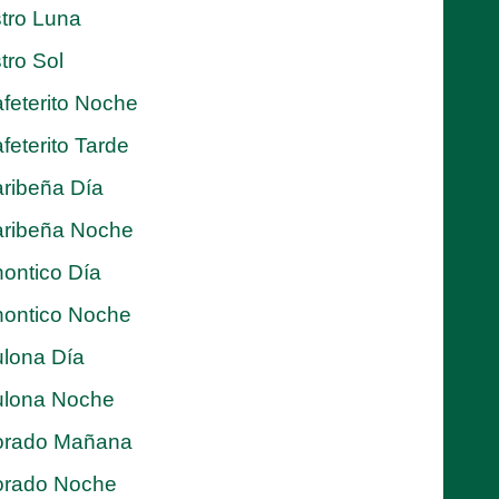
tro Luna
tro Sol
feterito Noche
feterito Tarde
ribeña Día
ribeña Noche
ontico Día
ontico Noche
lona Día
lona Noche
orado Mañana
orado Noche