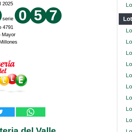
il 2025
Lo
0
5
7
Lot
serie
o 4791
Lo
o Mayor
Lo
Millones
Lo
Lo
Lo
Lo
Lo
Lo
Lo
eria del Valle
Lo