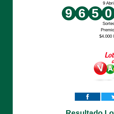
9 Abr
9
6
5
0
Sorte
Premi
$4.000 
Resultado Lot