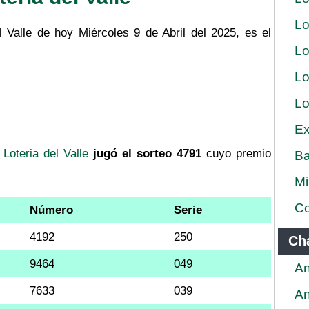
Lo
l Valle de hoy Miércoles 9 de Abril del 2025, es el
Lo
Lo
Lo
Ex
a
Loteria del Valle
jugó el sorteo 4791
cuyo premio
Ba
Mi
Co
Número
Serie
4192
250
Ch
9464
049
An
7633
039
An