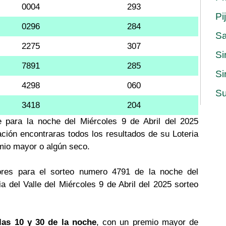
0004
293
Pi
0296
284
S
2275
307
Si
7891
285
Si
4298
060
Su
3418
204
le para la noche del Miércoles 9 de Abril del 2025
ación encontraras todos los resultados de su Loteria
emio mayor o algún seco.
res para el sorteo numero 4791 de la noche del
ia del Valle del Miércoles 9 de Abril del 2025 sorteo
las 10 y 30 de la noche
, con un premio mayor de