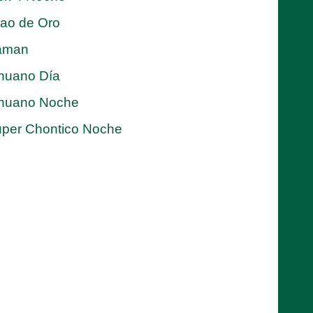
jao de Oro
aman
nuano Día
nuano Noche
per Chontico Noche