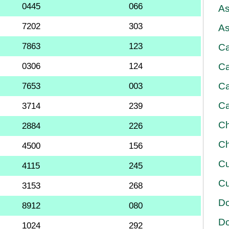
0445
066
As
7202
303
As
7863
123
Ca
0306
124
Ca
Ca
7653
003
Ca
3714
239
Ch
2884
226
Ch
4500
156
Cu
4115
245
Cu
3153
268
D
8912
080
D
1024
292