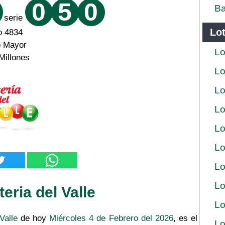
0
5
0
Ba
serie
Lot
o 4834
o Mayor
Lo
Millones
Lo
Lo
Lo
Lo
Lo
Lo
Lo
eria del Valle
Lo
Valle
de hoy
Miércoles 4 de Febrero del 2026
, es el
Lo