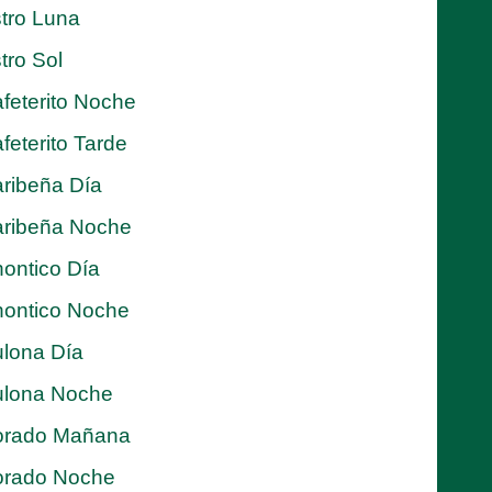
tro Luna
tro Sol
feterito Noche
feterito Tarde
ribeña Día
ribeña Noche
ontico Día
ontico Noche
lona Día
lona Noche
orado Mañana
orado Noche