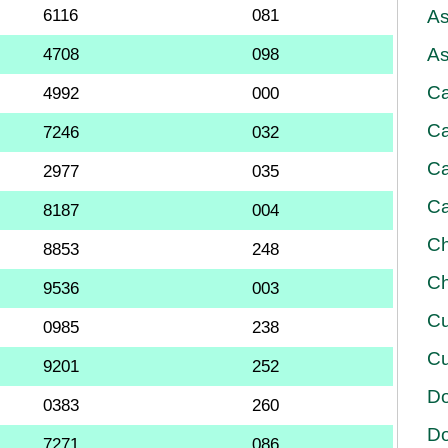
6116
081
As
As
4708
098
Ca
4992
000
Ca
7246
032
Ca
2977
035
Ca
8187
004
Ch
8853
248
Ch
9536
003
Cu
0985
238
Cu
9201
252
D
0383
260
D
7271
086