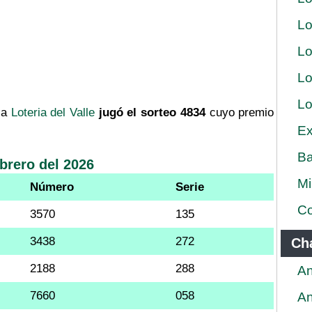
Lo
Lo
Lo
Lo
la
Loteria del Valle
jugó el sorteo 4834
cuyo premio
Ex
Ba
ebrero del 2026
Mi
Número
Serie
Co
3570
135
3438
272
Ch
2188
288
An
7660
058
An