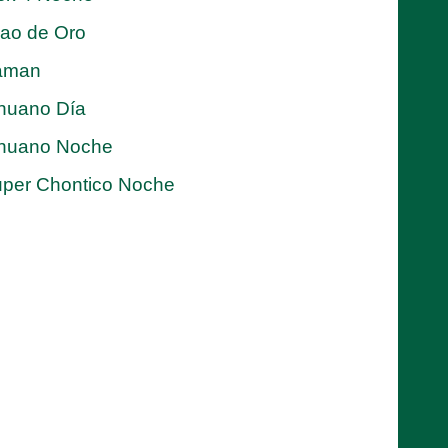
jao de Oro
aman
nuano Día
nuano Noche
per Chontico Noche