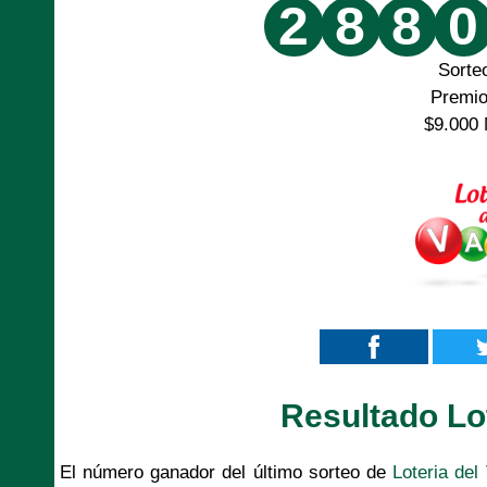
2
8
8
0
Sorte
Premi
$9.000 
Resultado Lot
El número ganador del último sorteo de
Loteria del 