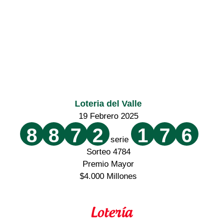
Loteria del Valle
19 Febrero 2025
8
8
7
2
1
7
6
serie
Sorteo 4784
Premio Mayor
$4.000 Millones