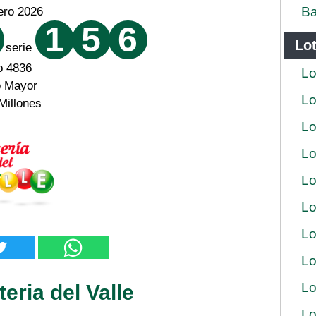
Ba
ero 2026
1
5
6
Lot
serie
o 4836
Lo
o Mayor
Lo
Millones
Lo
Lo
Lo
Lo
Lo
Lo
Lo
eria del Valle
Lo