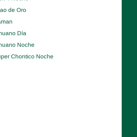
jao de Oro
aman
nuano Día
nuano Noche
per Chontico Noche