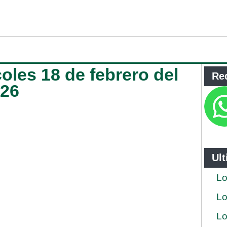
coles 18 de febrero del
Re
026
Ul
Lo
Lo
Lo