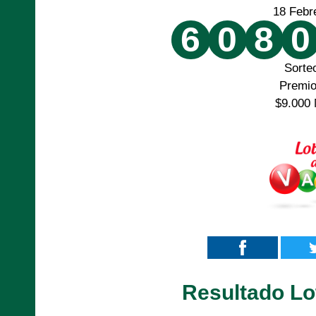
18 Febr
6
0
8
0
Sorte
Premi
$9.000 
Resultado Lot