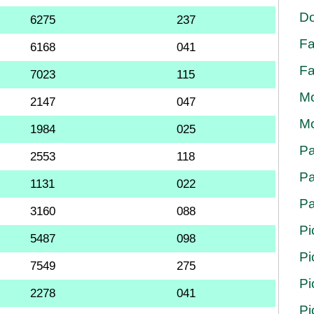
Do
6275
237
Fa
6168
041
Fa
7023
115
Mo
2147
047
Mo
1984
025
Pa
2553
118
Pa
1131
022
Pa
3160
088
Pi
5487
098
Pi
7549
275
Pi
2278
041
Pi