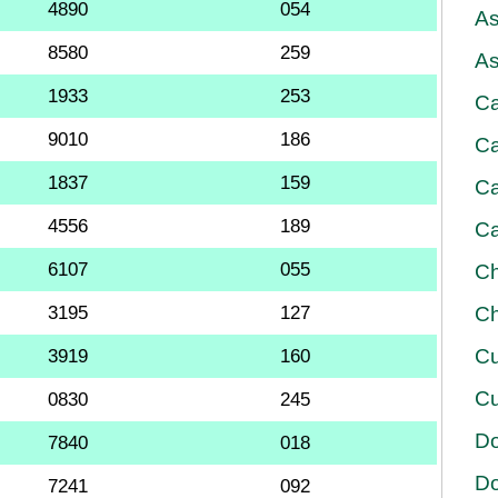
4890
054
As
8580
259
As
1933
253
Ca
9010
186
Ca
1837
159
Ca
4556
189
Ca
6107
055
Ch
3195
127
Ch
Cu
3919
160
Cu
0830
245
D
7840
018
D
7241
092