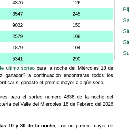
4376
126
Pi
3547
245
S
9032
150
Si
2579
108
Si
1879
104
Su
5341
290
le ultimo sorteo
para la noche del Miércoles 18 de
iz ganador? a continuación encontraras todos los
erificar si ganaste el premio mayor o algún seco.
res para el sorteo numero 4836 de la noche del
teria del Valle del Miércoles 18 de Febrero del 2026
las 10 y 30 de la noche
, con un premio mayor de