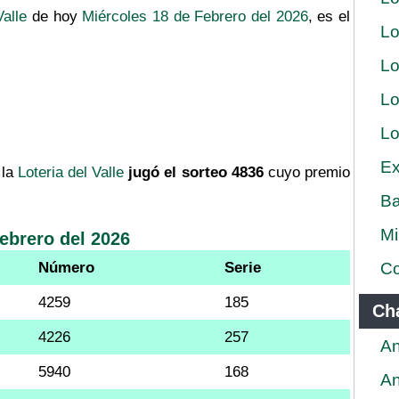
Valle
de hoy
Miércoles 18 de Febrero del 2026
, es el
Lo
Lo
Lo
Lo
Ex
la
Loteria del Valle
jugó el sorteo 4836
cuyo premio
Ba
Mi
Febrero del 2026
Número
Serie
Co
4259
185
Ch
4226
257
An
5940
168
An