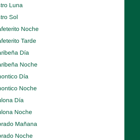
tro Luna
tro Sol
feterito Noche
feterito Tarde
ribeña Día
ribeña Noche
ontico Día
ontico Noche
lona Día
lona Noche
orado Mañana
orado Noche