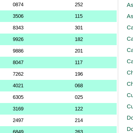
0874
252
As
As
3506
115
Ca
8343
301
Ca
9926
182
Ca
9886
201
Ca
8047
117
Ch
7262
196
Ch
4021
068
Cu
6305
025
Cu
3169
122
D
2497
214
D
6849
263