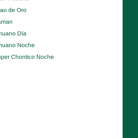
jao de Oro
aman
nuano Día
nuano Noche
per Chontico Noche