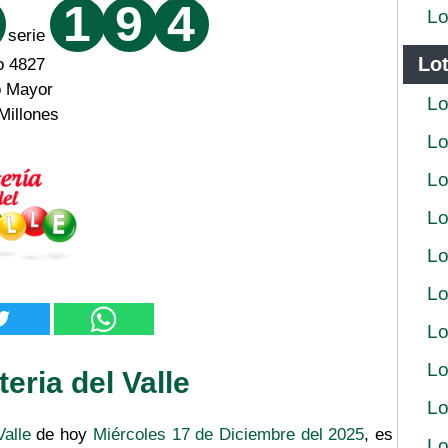
1
9
4
Lo
serie
Lot
o 4827
o Mayor
Lo
Millones
Lo
Lo
Lo
Lo
Lo
Lo
Lo
eria del Valle
Lo
Valle
de hoy
Miércoles 17 de Diciembre del 2025
, es
Lo