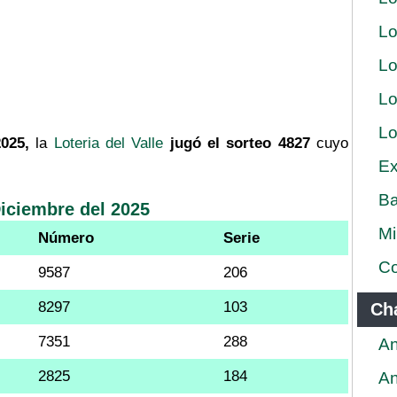
Lo
Lo
Lo
Lo
025,
la
Loteria del Valle
jugó el sorteo 4827
cuyo
Ex
Ba
Diciembre del 2025
Mi
Número
Serie
Co
9587
206
8297
103
Ch
7351
288
An
2825
184
An