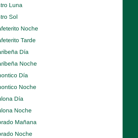
tro Luna
tro Sol
feterito Noche
feterito Tarde
ribeña Día
ribeña Noche
ontico Día
ontico Noche
lona Día
lona Noche
orado Mañana
orado Noche