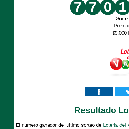
7
7
0
1
Sorte
Premi
$9.000 
Resultado Lot
El número ganador del último sorteo de
Loteria del 