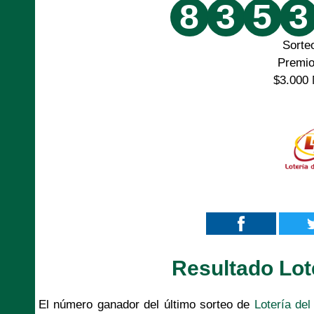
8
3
5
3
Sorte
Premi
$3.000 
Resultado Lot
El número ganador del último sorteo de
Lotería del