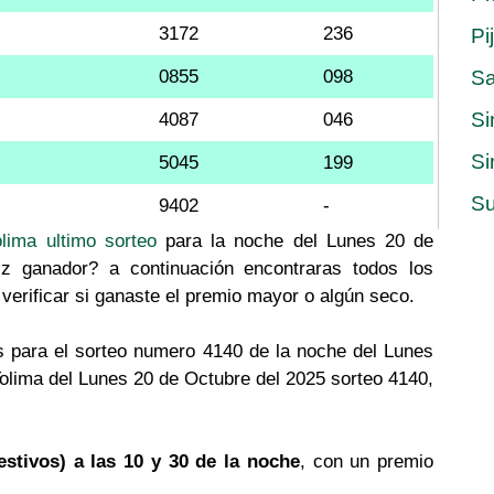
3172
236
Pi
0855
098
S
Si
4087
046
Si
5045
199
Su
9402
-
olima ultimo sorteo
para la noche del Lunes 20 de
iz ganador? a continuación encontraras todos los
verificar si ganaste el premio mayor o algún seco.
 para el sorteo numero 4140 de la noche del Lunes
Tolima del Lunes 20 de Octubre del 2025 sorteo 4140,
estivos) a las 10 y 30 de la noche
, con un premio