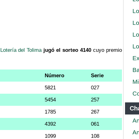
Lo
Lo
Lo
Lo
a
Lotería del Tolima
jugó el sorteo 4140
cuyo premio
Ex
Ba
Número
Serie
Mi
5821
027
Co
5454
257
Ch
1785
267
An
4392
061
An
1099
108