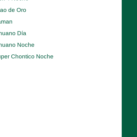
jao de Oro
aman
nuano Día
nuano Noche
per Chontico Noche