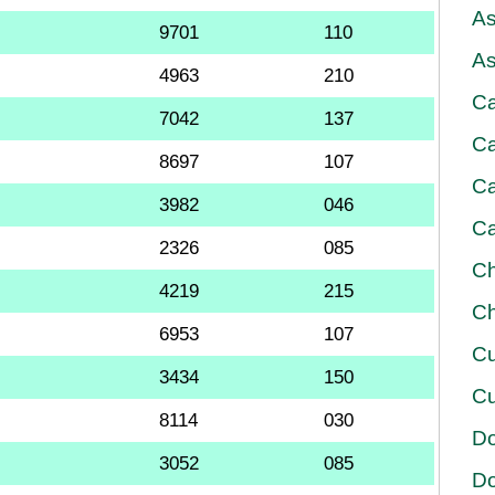
As
9701
110
As
4963
210
Ca
7042
137
Ca
8697
107
Ca
3982
046
Ca
2326
085
Ch
4219
215
Ch
6953
107
Cu
3434
150
Cu
8114
030
D
3052
085
D