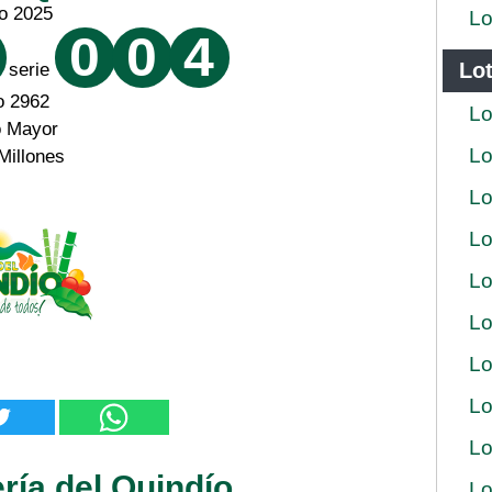
o 2025
Lo
0
0
4
Lot
serie
o 2962
Lo
o Mayor
Lo
Millones
Lo
Lo
Lo
Lo
Lo
Lo
Lo
ría del Quindío
Lo