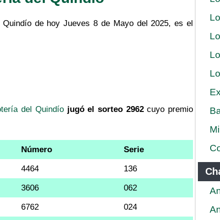
Lo
el Quindío de hoy Jueves 8 de Mayo del 2025, es el
Lo
Lo
Lo
Ex
tería del Quindío
jugó el sorteo 2962
cuyo premio
Ba
Mi
Co
Número
Serie
4464
136
Ch
3606
062
An
6762
024
An