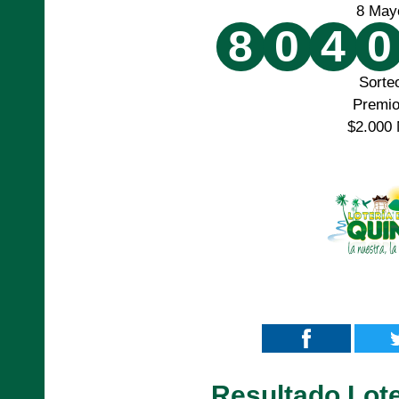
8 May
8
0
4
0
Sorte
Premi
$2.000 
Resultado Lote