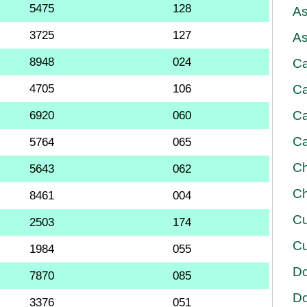
5475
128
As
3725
127
As
8948
024
Ca
4705
106
Ca
Ca
6920
060
Ca
5764
065
Ch
5643
062
Ch
8461
004
Cu
2503
174
Cu
1984
055
D
7870
085
D
3376
051