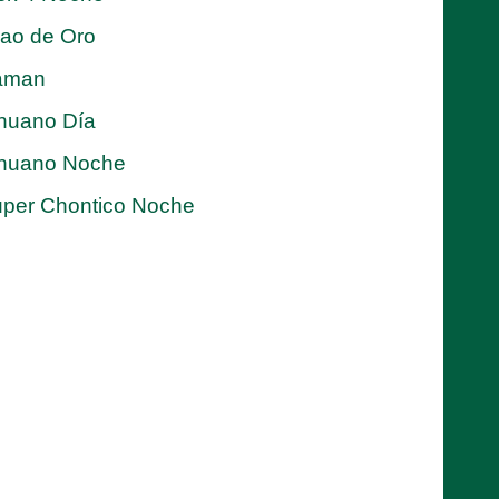
jao de Oro
aman
nuano Día
nuano Noche
per Chontico Noche