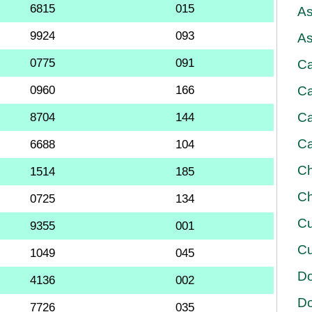
6815
015
As
9924
093
As
0775
091
Ca
0960
166
Ca
Ca
8704
144
Ca
6688
104
Ch
1514
185
Ch
0725
134
Cu
9355
001
Cu
1049
045
D
4136
002
D
7726
035