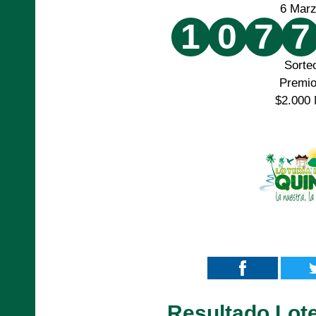
6 Mar
1
0
7
7
Sorte
Premi
$2.000 
Resultado Lote