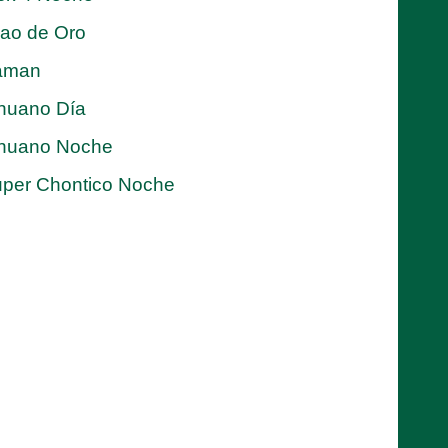
jao de Oro
aman
nuano Día
nuano Noche
per Chontico Noche