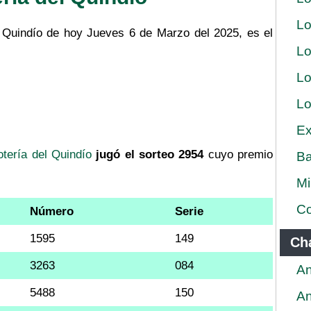
Lo
l Quindío de hoy Jueves 6 de Marzo del 2025, es el
Lo
Lo
Lo
Ex
otería del Quindío
jugó el sorteo 2954
cuyo premio
Ba
Mi
Co
Número
Serie
1595
149
Ch
3263
084
An
5488
150
An