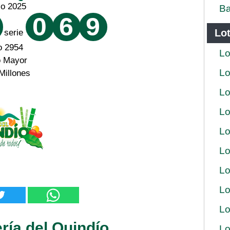
zo 2025
Ba
0
6
9
Lot
serie
o 2954
Lo
o Mayor
Lo
Millones
Lo
Lo
Lo
Lo
Lo
Lo
Lo
ría del Quindío
Lo