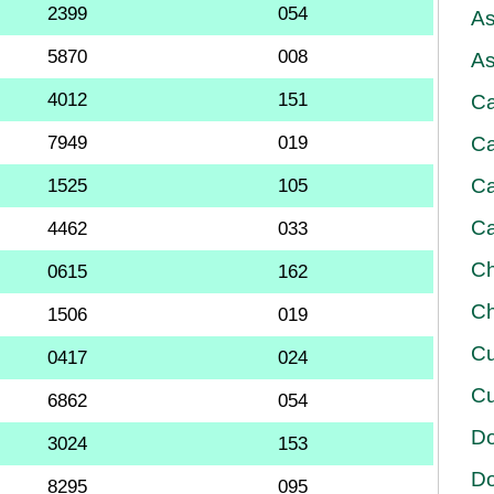
2399
054
As
5870
008
As
4012
151
Ca
7949
019
Ca
Ca
1525
105
Ca
4462
033
Ch
0615
162
Ch
1506
019
Cu
0417
024
Cu
6862
054
D
3024
153
D
8295
095