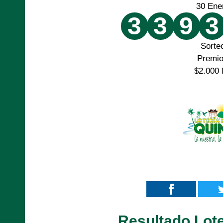
30 Ene
3
3
9
3
Sorte
Premi
$2.000 
Resultado Lote