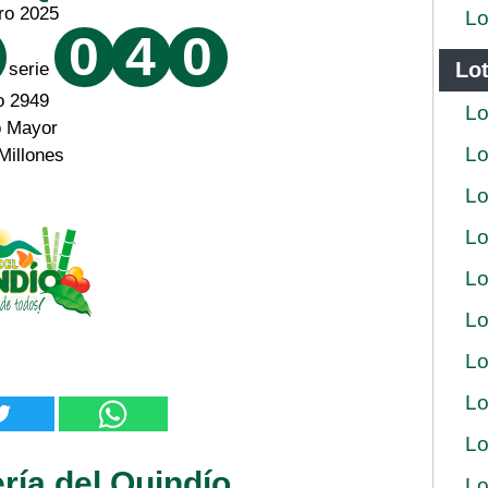
ro 2025
Lo
0
4
0
Lot
serie
o 2949
Lo
o Mayor
Lo
Millones
Lo
Lo
Lo
Lo
Lo
Lo
Lo
ría del Quindío
Lo