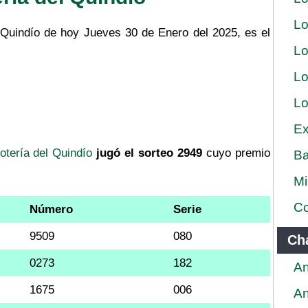
Lo
l Quindío de hoy Jueves 30 de Enero del 2025, es el
Lo
Lo
Lo
Ex
otería del Quindío
jugó el sorteo 2949
cuyo premio
Ba
Mi
Co
Número
Serie
9509
080
Ch
0273
182
An
1675
006
An