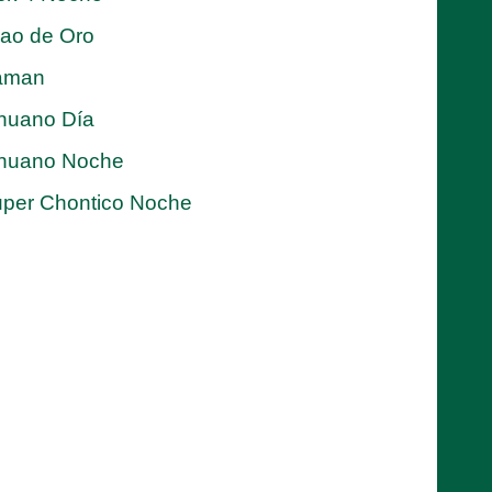
jao de Oro
aman
nuano Día
nuano Noche
per Chontico Noche