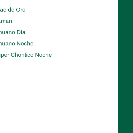
jao de Oro
aman
nuano Día
nuano Noche
per Chontico Noche