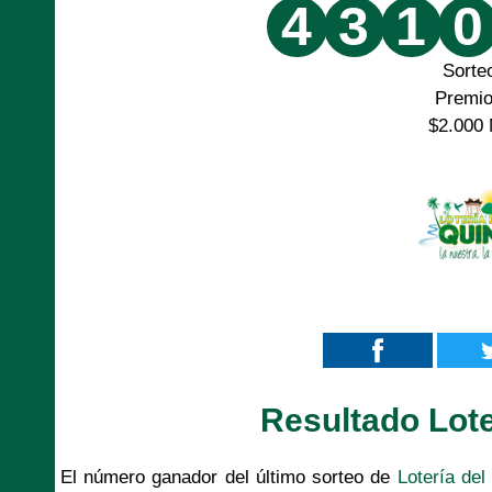
4
3
1
0
Sorte
Premi
$2.000 
Resultado Lote
El número ganador del último sorteo de
Lotería del