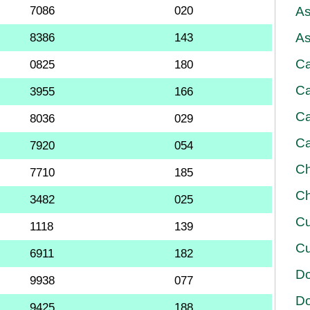
7086
020
As
As
8386
143
Ca
0825
180
Ca
3955
166
Ca
8036
029
Ca
7920
054
Ch
7710
185
Ch
3482
025
Cu
1118
139
Cu
6911
182
D
9938
077
D
9425
188