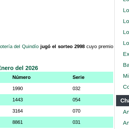
Lo
Lo
Lo
Lo
otería del Quindío
jugó el sorteo 2998
cuyo premio
Ex
Ba
Enero del 2026
Mi
Número
Serie
Co
1990
032
1443
054
Ch
3164
070
An
8861
031
An