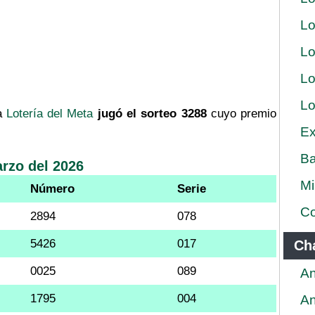
Lo
Lo
Lo
Lo
a
Lotería del Meta
jugó el sorteo 3288
cuyo premio
Ex
Ba
arzo del 2026
Mi
Número
Serie
Co
2894
078
5426
017
Ch
0025
089
An
1795
004
An