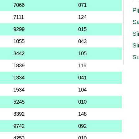
7066
071
Pi
7111
124
S
9299
015
Si
1055
043
Si
3442
105
Su
1839
116
1334
041
1534
104
5245
010
8392
148
9742
092
4253
010