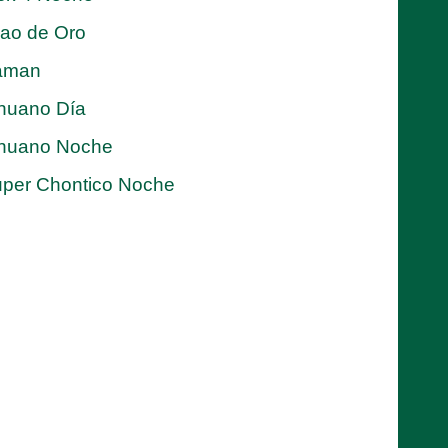
jao de Oro
aman
nuano Día
nuano Noche
per Chontico Noche