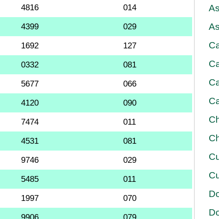
4816
014
As
As
4399
029
Ca
1692
127
Ca
0332
081
Ca
5677
066
Ca
4120
090
Ch
7474
011
Ch
4531
081
Cu
9746
029
Cu
5485
011
D
1997
070
D
9906
079