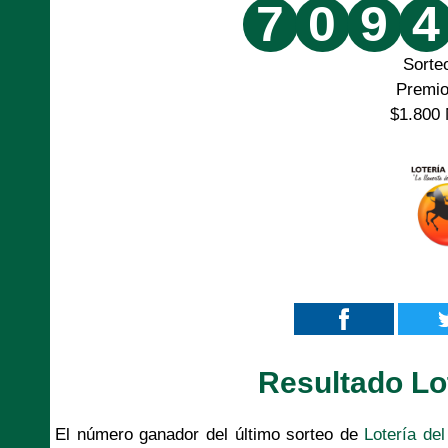
7
0
9
4
Sorte
Premi
$1.800 
Resultado Lo
El número ganador del último sorteo de
Lotería de