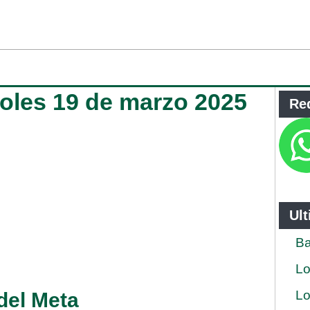
coles 19 de marzo 2025
Re
Ul
Ba
Lo
Lo
 del Meta