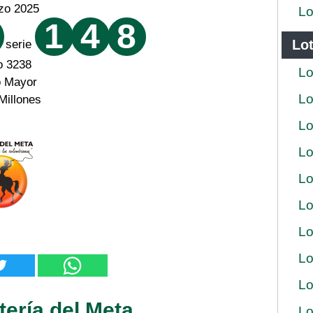
zo 2025
Lo
1
4
8
Lot
serie
o 3238
Lo
o Mayor
Lo
Millones
Lo
Lo
Lo
Lo
Lo
Lo
Lo
tería del Meta
Lo