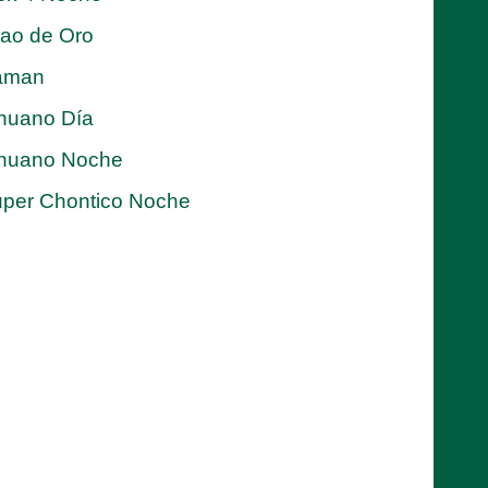
jao de Oro
aman
nuano Día
nuano Noche
per Chontico Noche