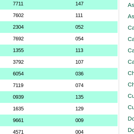
7711
147
As
7602
111
As
2304
052
Ca
7692
054
Ca
Ca
1355
113
Ca
3792
107
Ch
6054
036
Ch
7119
074
Cu
0939
135
Cu
1635
129
D
9661
009
D
4571
004