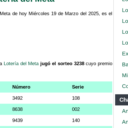
Lo
l Meta de hoy Miércoles 19 de Marzo del 2025, es el
Lo
Lo
Lo
Ex
la
Lotería del Meta
jugó el sorteo 3238
cuyo premio
Ba
Mi
Co
Número
Serie
3492
108
Ch
8638
002
An
9439
140
An