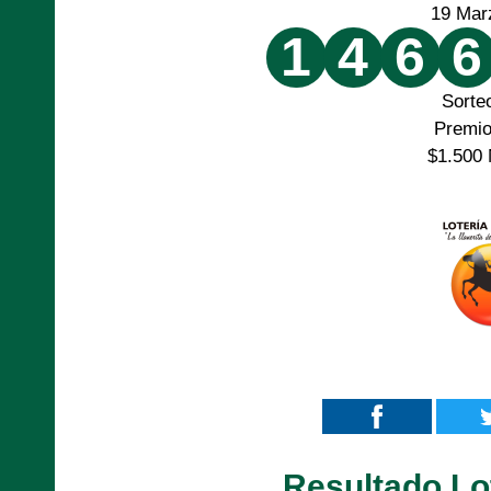
19 Mar
1
4
6
6
Sorte
Premi
$1.500 
Resultado Lo