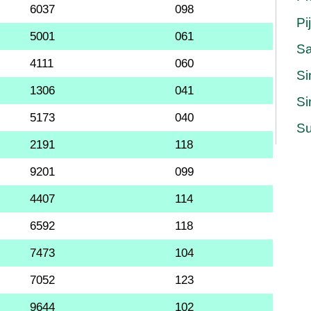
6037
098
Pi
5001
061
S
4111
060
Si
1306
041
Si
5173
040
Su
2191
118
9201
099
4407
114
6592
118
7473
104
7052
123
9644
102