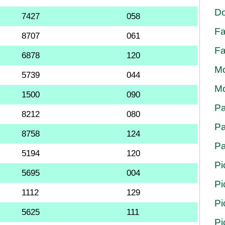
Do
7427
058
Fa
8707
061
Fa
6878
120
Mo
5739
044
Mo
1500
090
Pa
8212
080
Pa
8758
124
Pa
5194
120
Pi
5695
004
Pi
1112
129
Pi
5625
111
Pi