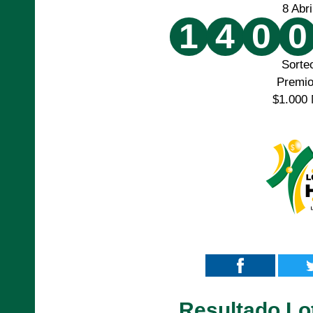
8 Abr
1
4
0
0
Sorte
Premi
$1.000 
Resultado Lot