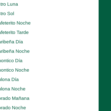
tro Luna
tro Sol
feterito Noche
feterito Tarde
ribeña Día
ribeña Noche
ontico Día
ontico Noche
lona Día
lona Noche
orado Mañana
orado Noche