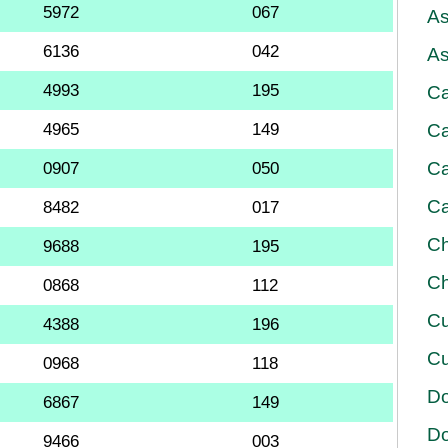
5972
067
As
6136
042
As
4993
195
Ca
4965
149
Ca
Ca
0907
050
Ca
8482
017
Ch
9688
195
Ch
0868
112
Cu
4388
196
Cu
0968
118
D
6867
149
D
9466
003