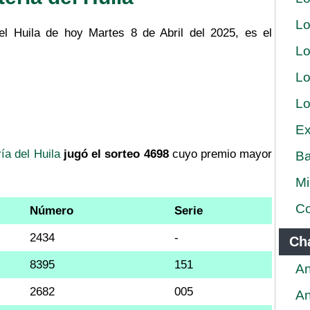
Lo
el Huila de hoy Martes 8 de Abril del 2025, es el
Lo
Lo
Lo
Ex
ría del Huila
jugó el sorteo 4698
cuyo premio mayor
Ba
Mi
Co
Número
Serie
2434
-
Ch
8395
151
An
2682
005
An