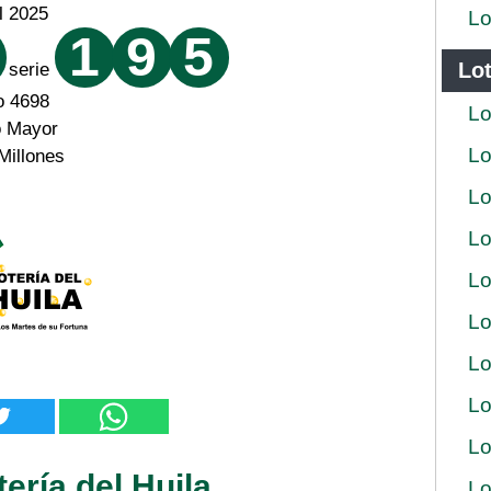
il 2025
Lo
1
9
5
Lot
serie
o 4698
Lo
o Mayor
Lo
Millones
Lo
Lo
Lo
Lo
Lo
Lo
Lo
ería del Huila
Lo