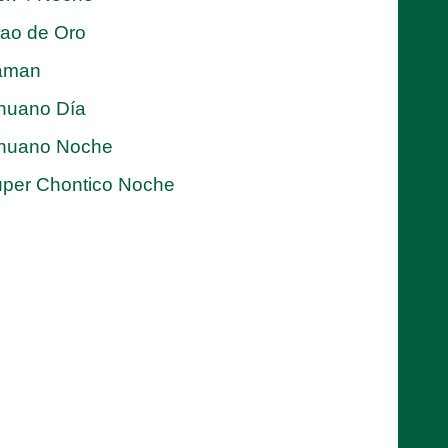
jao de Oro
aman
nuano Día
nuano Noche
per Chontico Noche