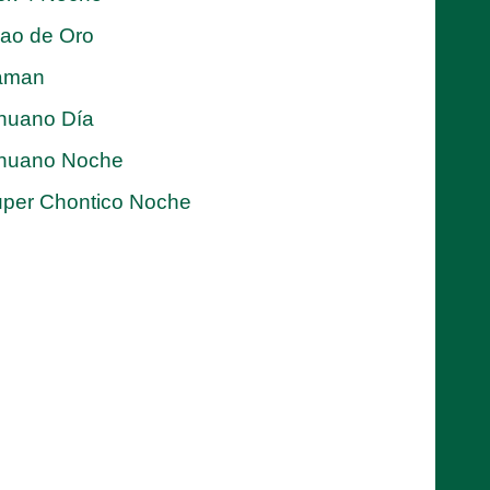
jao de Oro
aman
nuano Día
nuano Noche
per Chontico Noche