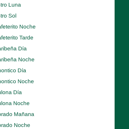
tro Luna
tro Sol
feterito Noche
feterito Tarde
ribeña Día
ribeña Noche
ontico Día
ontico Noche
lona Día
lona Noche
orado Mañana
orado Noche