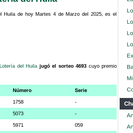
Lo
el Huila de hoy Martes 4 de Marzo del 2025, es el
Lo
Lo
Lo
Ex
Lotería del Huila
jugó el sorteo 4693
cuyo premio
Ba
Mi
Co
Número
Serie
1758
-
Ch
5073
-
An
5971
059
An