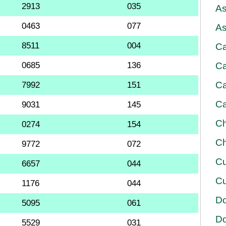
2913
035
As
0463
077
As
8511
004
Ca
0685
136
Ca
Ca
7992
151
Ca
9031
145
Ch
0274
154
Ch
9772
072
Cu
6657
044
Cu
1176
044
D
5095
061
D
5529
031