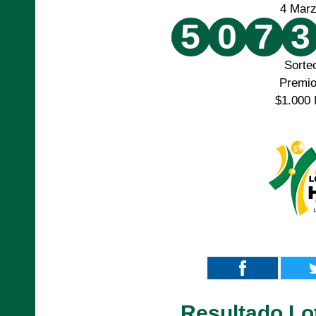
4 Mar
5
0
7
3
Sorte
Premi
$1.000 
Resultado Lot