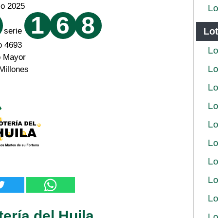
zo 2025
Lo
1
6
8
Lot
serie
o 4693
Lo
o Mayor
Lo
Millones
Lo
Lo
Lo
Lo
Lo
Lo
Lo
ería del Huila
Lo