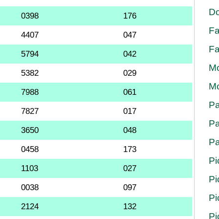
Do
0398
176
Fa
4407
047
Fa
5794
042
Mo
5382
029
Mo
7988
061
Pa
7827
017
Pa
3650
048
Pa
0458
173
Pi
1103
027
Pi
0038
097
Pi
2124
132
Pi