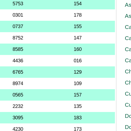
5753
154
As
0301
178
As
0737
155
Ca
8752
147
Ca
Ca
8585
160
Ca
4436
016
Ch
6765
129
Ch
8974
109
Cu
0565
157
Cu
2232
135
D
3095
183
D
4230
173