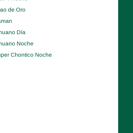
jao de Oro
aman
nuano Día
nuano Noche
per Chontico Noche