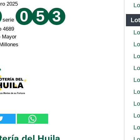
ero 2025
Lo
0
5
3
Lot
serie
o 4689
Lo
o Mayor
Lo
Millones
Lo
Lo
Lo
Lo
Lo
Lo
Lo
ería del Huila
Lo