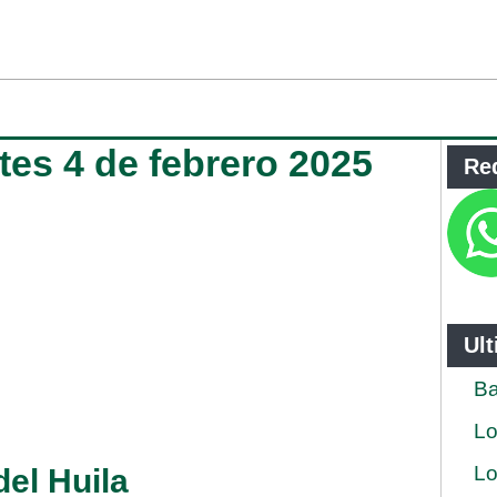
rtes 4 de febrero 2025
Re
Ul
Ba
Lo
Lo
del Huila