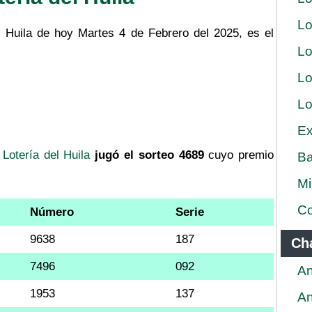
Lo
l Huila de hoy Martes 4 de Febrero del 2025, es el
Lo
Lo
Lo
Ex
a
Lotería del Huila
jugó el sorteo 4689
cuyo premio
Ba
Mi
Co
Número
Serie
9638
187
Ch
7496
092
An
1953
137
An