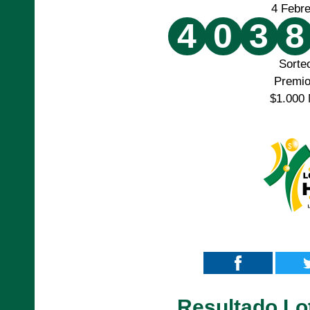
4 Febr
4
0
3
8
Sorte
Premi
$1.000 
Resultado Lot