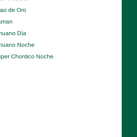
jao de Oro
aman
nuano Día
nuano Noche
per Chontico Noche