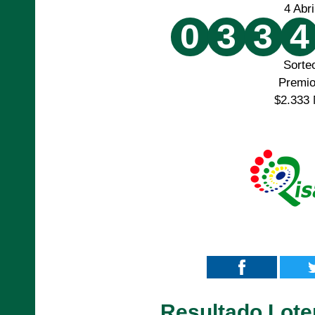
4 Abr
0
3
3
4
Sorte
Premi
$2.333 
Resultado Lote