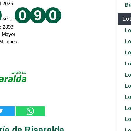
il 2025
Ba
0
9
0
Lot
serie
o 2893
Lo
o Mayor
Lo
Millones
Lo
Lo
Lo
Lo
Lo
Lo
Lo
ría de Risaralda
Lo