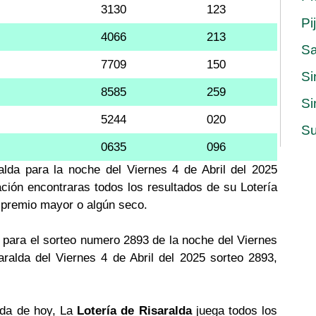
3130
123
Pi
4066
213
S
7709
150
Si
8585
259
Si
5244
020
Su
0635
096
alda para la noche del Viernes 4 de Abril del 2025
ación encontraras todos los resultados de su Lotería
l premio mayor o algún seco.
para el sorteo numero 2893 de la noche del Viernes
aralda del Viernes 4 de Abril del 2025 sorteo 2893,
alda de hoy, La
Lotería de Risaralda
juega todos los