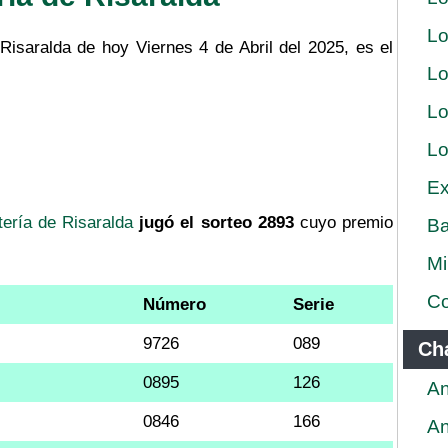
Lo
Risaralda de hoy Viernes 4 de Abril del 2025, es el
Lo
Lo
Lo
Ex
tería de Risaralda
jugó el sorteo 2893
cuyo premio
Ba
Mi
Co
Número
Serie
9726
089
Ch
0895
126
An
0846
166
An