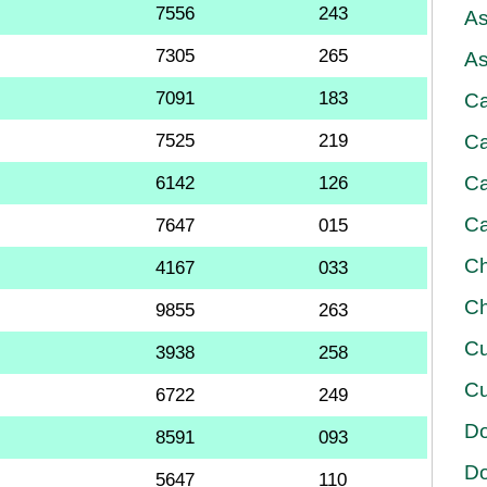
7556
243
As
7305
265
As
7091
183
Ca
7525
219
Ca
Ca
6142
126
Ca
7647
015
Ch
4167
033
Ch
9855
263
Cu
3938
258
Cu
6722
249
D
8591
093
D
5647
110