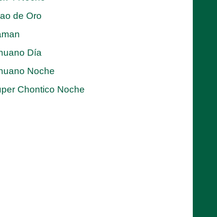
jao de Oro
aman
nuano Día
nuano Noche
per Chontico Noche