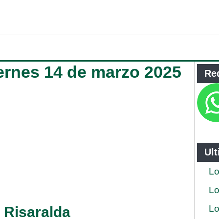
iernes 14 de marzo 2025
Re
Ul
Lo
Lo
Lo
e Risaralda