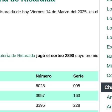
Lo
Risaralda de hoy Viernes 14 de Marzo del 2025, es el
Lo
Lo
Lo
Ex
otería de Risaralda
jugó el sorteo 2890
cuyo premio
Ba
Mi
Co
Número
Serie
8028
095
Ch
3957
163
An
3395
228
An