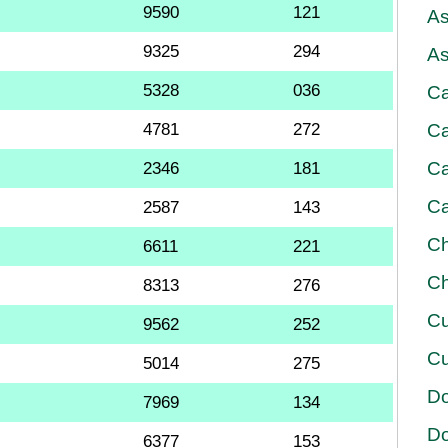
9590
121
As
9325
294
As
5328
036
Ca
4781
272
Ca
Ca
2346
181
Ca
2587
143
Ch
6611
221
Ch
8313
276
Cu
9562
252
Cu
5014
275
D
7969
134
D
6377
153