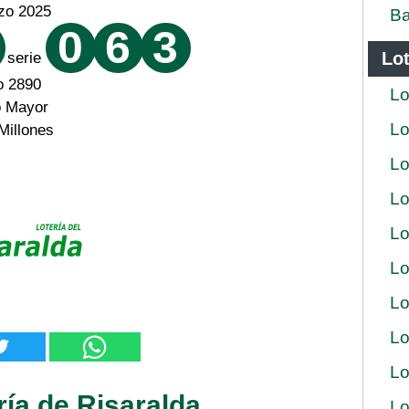
zo 2025
Ba
0
6
3
Lot
serie
o 2890
Lo
o Mayor
Lo
Millones
Lo
Lo
Lo
Lo
Lo
Lo
Lo
ría de Risaralda
Lo