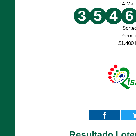
14 Mar
3
5
4
6
Sorte
Premi
$1.400 
Resultado Lote