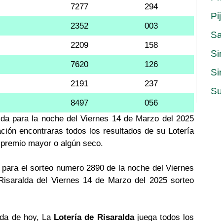
7277
294
Pi
2352
003
S
2209
158
Si
7620
126
Si
2191
237
Su
8497
056
alda para la noche del Viernes 14 de Marzo del 2025
ación encontraras todos los resultados de su Lotería
l premio mayor o algún seco.
para el sorteo numero 2890 de la noche del Viernes
Risaralda del Viernes 14 de Marzo del 2025 sorteo
alda de hoy, La
Lotería de Risaralda
juega todos los