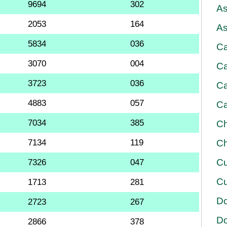
9694
302
As
2053
164
As
5834
036
Ca
3070
004
Ca
3723
036
Ca
4883
057
Ca
7034
385
Ch
7134
119
Ch
Cu
7326
047
Cu
1713
281
D
2723
267
D
2866
378