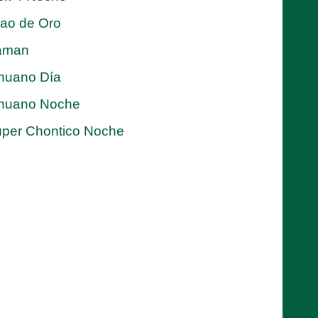
jao de Oro
aman
nuano Día
nuano Noche
per Chontico Noche