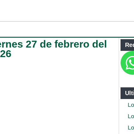
ernes 27 de febrero del
Re
026
Ul
Lo
Lo
Lo