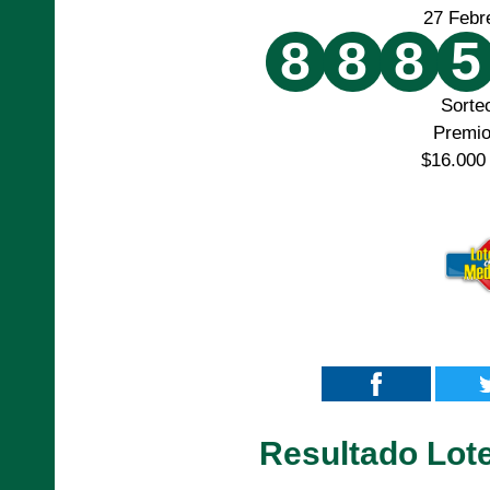
27 Febr
8
8
8
5
Sorte
Premi
$16.000
Resultado Lote