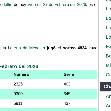
edellín
de hoy
Viernes 27 de Febrero del 2026
, es el
Lo
Lo
Lo
Lo
Ex
,
la
Lotería de Medellín
jugó el sorteo 4824
cuyo
Ba
Mi
Febrero del 2026
Número
Serie
Co
2325
403
Ch
9300
345
An
5811
437
An